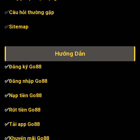
✅
Câu hỏi thường gặp
✅
Sitemap
Hướng Dẫn
✅
Đăng ký Go88
✅
Đăng nhập Go88
✅
Nạp tiền Go88
✅
Rút tiền Go88
✅
Tải app Go88
✅
Khuyến mãi Go88