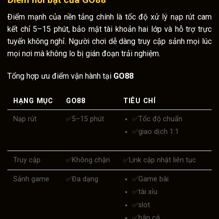
Điểm mạnh của nền tảng chính là tốc độ xử lý nạp rút cam
kết chỉ 5–15 phút, bảo mật tài khoản hai lớp và hỗ trợ trực
tuyến không nghỉ. Người chơi dễ dàng truy cập sảnh mọi lúc
mọi nơi mà không lo bị gián đoạn trải nghiệm.
Tổng hợp ưu điểm vận hành tại
GO88
HẠNG MỤC
GO88
TIÊU CHÍ
Nạp rút
✅
5–15 phút
✅
Tốc độ chuẩn
✅
giao dịch 1:1
Truy cập
✅
Không chặn
✅
Link cập nhật liên tục
Sảnh game
✅
Đa dạng
✅
Game bài
✅
tài xỉu
✅
slot
✅
bắn cá