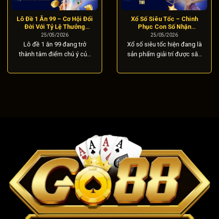
Lô Đề 1 Ăn 99 – Cơ Hội Đổi
Xổ Số Siêu Tốc – Chinh
Đời Với Tỷ Lệ Thưởng
Phục Con Số Nhận
Khủng
Thưởng Tức Thì
25/05/2026
25/05/2026
Lô đề 1 ăn 99 đang trở
Xổ số siêu tốc hiện đang là
thành tâm điểm chú ý của
sản phẩm giải trí được săn
cộng đồng ngư thủ số học
đón nhất tại các cổng
nhờ mức trả thưởng [...]
game trực tuyến nhờ tốc [...]