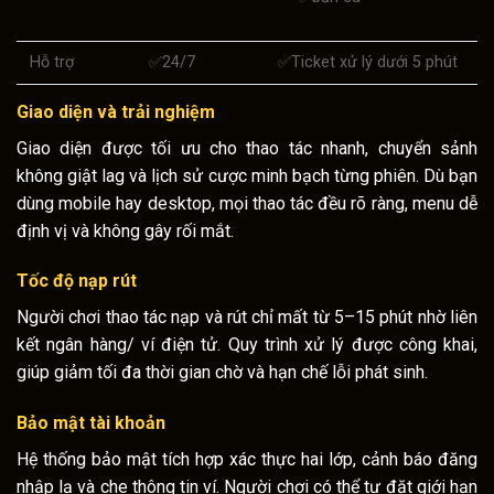
Hỗ trợ
✅
24/7
✅
Ticket xử lý dưới 5 phút
Giao diện và trải nghiệm
Giao diện được tối ưu cho thao tác nhanh, chuyển sảnh
không giật lag và lịch sử cược minh bạch từng phiên. Dù bạn
dùng mobile hay desktop, mọi thao tác đều rõ ràng, menu dễ
định vị và không gây rối mắt.
Tốc độ nạp rút
Người chơi thao tác nạp và rút chỉ mất từ 5–15 phút nhờ liên
kết ngân hàng/ ví điện tử. Quy trình xử lý được công khai,
giúp giảm tối đa thời gian chờ và hạn chế lỗi phát sinh.
Bảo mật tài khoản
Hệ thống bảo mật tích hợp xác thực hai lớp, cảnh báo đăng
nhập lạ và che thông tin ví. Người chơi có thể tự đặt giới hạn