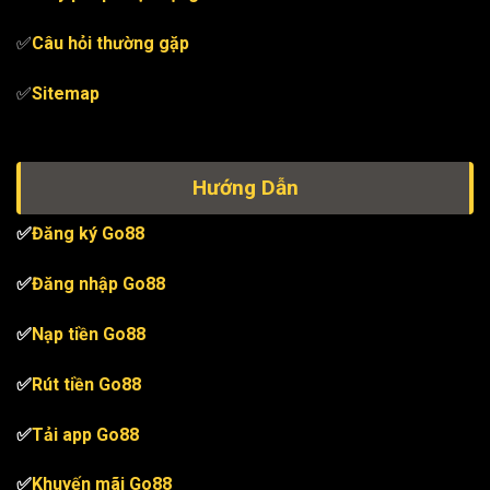
✅
Câu hỏi thường gặp
✅
Sitemap
Hướng Dẫn
✅
Đăng ký Go88
✅
Đăng nhập Go88
✅
Nạp tiền Go88
✅
Rút tiền Go88
✅
Tải app Go88
✅
Khuyến mãi Go88