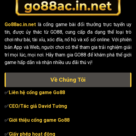
Go88ac.in.net
là cổng game bài đổi thưởng trực tuyến uy
tín, được ủy thác từ GO88, cung cấp đa dạng thể loại trò
chơi như bài, tài xỉu, xóc đĩa, nổ hũ và xổ số online. Với phiên
bản App và Web, người chơi có thể tham gia trải nghiệm giải
trí mọi lúc, mọi nơi. Hãy tham gia GO88 để khám phá thế giới
game hấp dẫn và nhận nhiều ưu đãi thú vị!
Về Chúng Tôi
✅
Liên hệ cổng game
Go88
✅
CEO/
Tác giả David Tường
✅
Giới thiệu cổng game
Go88
✅
Giấy phép hoạt động