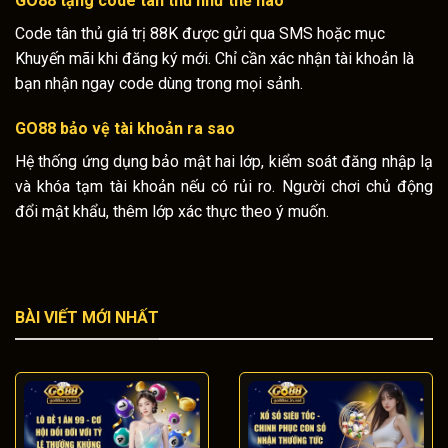
GO88
tặng code tân thủ như thế nào
Code tân thủ giá trị 88K được gửi qua SMS hoặc mục
Khuyến mãi khi đăng ký mới. Chỉ cần xác nhận tài khoản là
bạn nhận ngay code dùng trong mọi sảnh.
GO88
bảo vệ tài khoản ra sao
Hệ thống ứng dụng bảo mật hai lớp, kiểm soát đăng nhập lạ
và khóa tạm tài khoản nếu có rủi ro. Người chơi chủ động
đổi mật khẩu, thêm lớp xác thực theo ý muốn.
BÀI VIẾT MỚI NHẤT