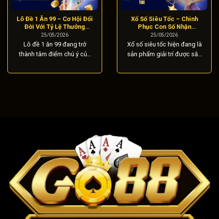
Lô Đề 1 Ăn 99 – Cơ Hội Đổi
Xổ Số Siêu Tốc – Chinh
Đời Với Tỷ Lệ Thưởng
Phục Con Số Nhận
Khủng
Thưởng Tức Thì
25/05/2026
25/05/2026
Lô đề 1 ăn 99 đang trở
Xổ số siêu tốc hiện đang là
thành tâm điểm chú ý của
sản phẩm giải trí được săn
cộng đồng ngư thủ số học
đón nhất tại các cổng
nhờ mức trả thưởng [...]
game trực tuyến nhờ tốc [...]