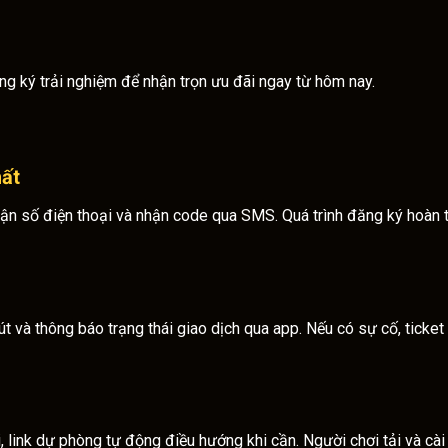
 ký trải nghiệm để nhận trọn ưu đãi ngay từ hôm nay.
ất
nhận số điện thoại và nhận code qua SMS. Quá trình đăng ký hoàn tấ
út và thông báo trạng thái giao dịch qua app. Nếu có sự cố, ticke
link dự phòng tự động điều hướng khi cần. Người chơi tải và cài 