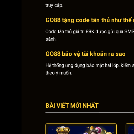
truy cập.
GO88
tặng code tân thủ như thế
Code tân thủ giá trị 88K được gửi qua SMS
sảnh.
GO88
bảo vệ tài khoản ra sao
Hệ thống ứng dụng bảo mật hai lớp, kiểm s
theo ý muốn.
BÀI VIẾT MỚI NHẤT