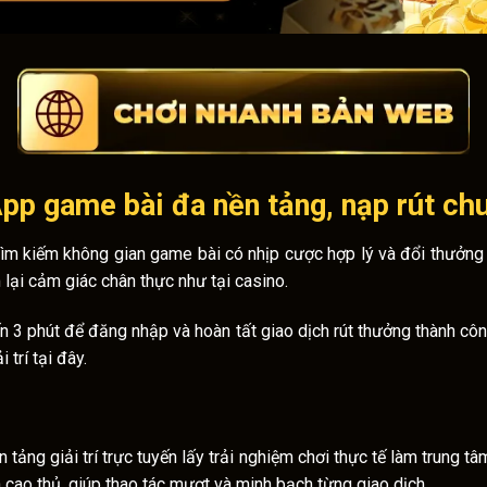
App game bài đa nền tảng, nạp rút c
i tìm kiếm không gian game bài có nhịp cược hợp lý và đổi thưởng
lại cảm giác chân thực như tại casino.
n 3 phút để đăng nhập và hoàn tất giao dịch rút thưởng thành côn
 trí tại đây.
tảng giải trí trực tuyến lấy trải nghiệm chơi thực tế làm trung tâm
 cao thủ, giúp thao tác mượt và minh bạch từng giao dịch.