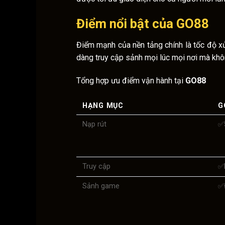
Điểm nổi bật của
GO88
Điểm mạnh của nền tảng chính là tốc độ xử 
dàng truy cập sảnh mọi lúc mọi nơi mà khôn
Tổng hợp ưu điểm vận hành tại
GO88
HẠNG MỤC
G
Nạp rút
✅
Truy cập
✅
Sảnh game
✅