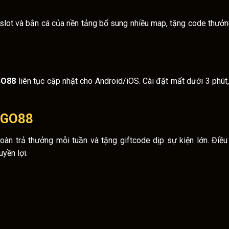
nh, slot và bắn cá của nền tảng bổ sung nhiều map, tặng code thư
GO88
liên tục cập nhật cho Android/iOS. Cài đặt mất dưới 3 phút,
GO88
oàn trả thưởng mỗi tuần và tặng giftcode dịp sự kiện lớn. Điều 
yền lợi.