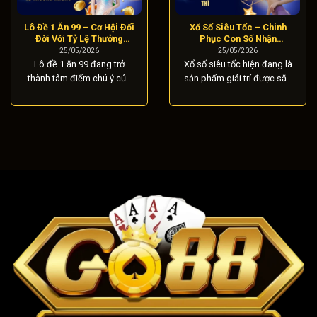
Lô Đề 1 Ăn 99 – Cơ Hội Đổi
Xổ Số Siêu Tốc – Chinh
Đời Với Tỷ Lệ Thưởng
Phục Con Số Nhận
Khủng
Thưởng Tức Thì
25/05/2026
25/05/2026
Lô đề 1 ăn 99 đang trở
Xổ số siêu tốc hiện đang là
thành tâm điểm chú ý của
sản phẩm giải trí được săn
cộng đồng ngư thủ số học
đón nhất tại các cổng
nhờ mức trả thưởng [...]
game trực tuyến nhờ tốc [...]