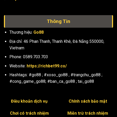
Thông Tin
Thương hiệu:
Go88
Địa chỉ: 46 Phan Thanh, Thanh Khê, Đà Nẵng 550000,
Vietnam
Phone: 0589.703.703
Website:
https://richbet99.co/
Hashtags: #go88 ; #xoso_go88 ; #trangchu_go88 ;
#cong_game_go88; #ban_ca_go88 ; tai_go88
Điều khoản dịch vụ
Chính sách bảo mật
Chơi có trách nhiệm
Miễn trừ trách nhiệm