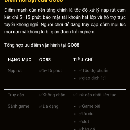
Điểm mạnh của nền tảng chính là tốc độ xử lý nạp rút cam
kết chỉ 5–15 phút, bảo mật tài khoản hai lớp và hỗ trợ trực
tuyến không nghỉ. Người chơi dễ dàng truy cập sảnh mọi lúc
mọi nơi mà không lo bị gián đoạn trải nghiệm.
Tổng hợp ưu điểm vận hành tại
GO88
HẠNG MỤC
GO88
TIÊU CHÍ
Nạp rút
✅
5–15 phút
✅
Tốc độ chuẩn
✅
giao dịch 1:1
Truy cập
✅
Không chặn
✅
Link cập nhật liên tục
Sảnh game
✅
Đa dạng
✅
Game bài
✅
tài xỉu
✅
slot
✅
bắn cá