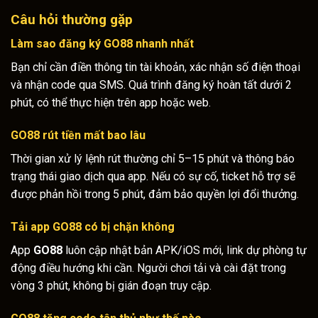
Câu hỏi thường gặp
Làm sao đăng ký
GO88
nhanh nhất
Bạn chỉ cần điền thông tin tài khoản, xác nhận số điện thoại
và nhận code qua SMS. Quá trình đăng ký hoàn tất dưới 2
phút, có thể thực hiện trên app hoặc web.
GO88
rút tiền mất bao lâu
Thời gian xử lý lệnh rút thường chỉ 5–15 phút và thông báo
trạng thái giao dịch qua app. Nếu có sự cố, ticket hỗ trợ sẽ
được phản hồi trong 5 phút, đảm bảo quyền lợi đổi thưởng.
Tải app
GO88
có bị chặn không
App
GO88
luôn cập nhật bản APK/iOS mới, link dự phòng tự
động điều hướng khi cần. Người chơi tải và cài đặt trong
vòng 3 phút, không bị gián đoạn truy cập.