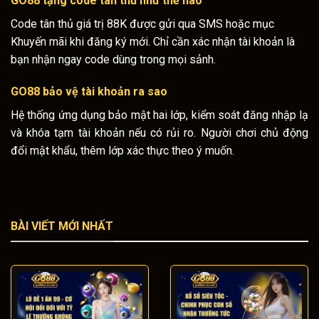
GO88
tặng code tân thủ như thế nào
Code tân thủ giá trị 88K được gửi qua SMS hoặc mục
Khuyến mãi khi đăng ký mới. Chỉ cần xác nhận tài khoản là
bạn nhận ngay code dùng trong mọi sảnh.
GO88
bảo vệ tài khoản ra sao
Hệ thống ứng dụng bảo mật hai lớp, kiểm soát đăng nhập lạ
và khóa tạm tài khoản nếu có rủi ro. Người chơi chủ động
đổi mật khẩu, thêm lớp xác thực theo ý muốn.
BÀI VIẾT MỚI NHẤT