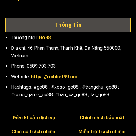
Thông Tin
Thương hiệu:
Go88
Địa chỉ: 46 Phan Thanh, Thanh Khê, Đà Nẵng 550000,
Vietnam
Phone: 0589.703.703
Website:
https://richbet99.co/
Hashtags: #go88 ; #xoso_go88 ; #trangchu_go88 ;
#cong_game_go88; #ban_ca_go88 ; tai_go88
Điều khoản dịch vụ
Chính sách bảo mật
Chơi có trách nhiệm
Miễn trừ trách nhiệm