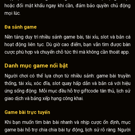
hoặc đổi mật khẩu ngay khi cần, đảm bảo quyền chủ động
mọi lúc.
Đa sảnh game
Nền tảng duy trì nhiều sảnh game bài, tài xỉu, slot và bắn cá
hoạt động liên tục. Dù giờ cao điểm, bạn vẫn tìm được bàn
cược phù hợp và chuyển chỗ tức thì mà không cần thoát app.
Danh mục game nổi bật
Người chơi có thể lựa chọn từ nhiều sảnh: game bài truyền
thống, tài xỉu, xóc đĩa, slot quay hấp dẫn và bắn cá với hiệu
ứng sống động. Mỗi mục đều hỗ trợ giftcode tân thủ, lịch sử
giao dịch và bảng xếp hạng công khai.
Game bài trực tuyến
Khi bạn muốn tìm bàn bài nhanh và nhịp cược ổn định, mục
game bài hỗ trợ chia chia bài tự động, lịch sử rõ ràng. Người