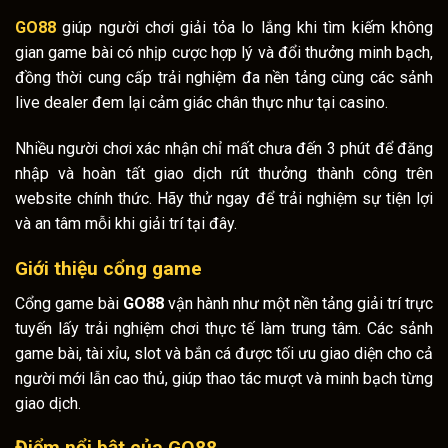
GO88
giúp người chơi giải tỏa lo lắng khi tìm kiếm không
gian game bài có nhịp cược hợp lý và đổi thưởng minh bạch,
đồng thời cung cấp trải nghiệm đa nền tảng cùng các sảnh
live dealer đem lại cảm giác chân thực như tại casino.
Nhiều người chơi xác nhận chỉ mất chưa đến 3 phút để đăng
nhập và hoàn tất giao dịch rút thưởng thành công trên
website chính thức. Hãy thử ngay để trải nghiệm sự tiện lợi
và an tâm mỗi khi giải trí tại đây.
Giới thiệu cổng game
Cổng game bài
GO88
vận hành như một nền tảng giải trí trực
tuyến lấy trải nghiệm chơi thực tế làm trung tâm. Các sảnh
game bài, tài xỉu, slot và bắn cá được tối ưu giao diện cho cả
người mới lẫn cao thủ, giúp thao tác mượt và minh bạch từng
giao dịch.
Điểm nổi bật của
GO88