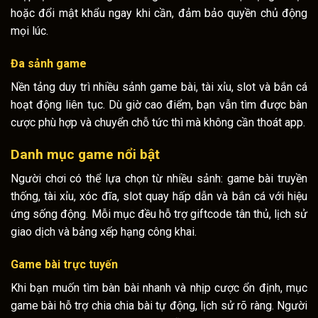
hoặc đổi mật khẩu ngay khi cần, đảm bảo quyền chủ động
mọi lúc.
Đa sảnh game
Nền tảng duy trì nhiều sảnh game bài, tài xỉu, slot và bắn cá
hoạt động liên tục. Dù giờ cao điểm, bạn vẫn tìm được bàn
cược phù hợp và chuyển chỗ tức thì mà không cần thoát app.
Danh mục game nổi bật
Người chơi có thể lựa chọn từ nhiều sảnh: game bài truyền
thống, tài xỉu, xóc đĩa, slot quay hấp dẫn và bắn cá với hiệu
ứng sống động. Mỗi mục đều hỗ trợ giftcode tân thủ, lịch sử
giao dịch và bảng xếp hạng công khai.
Game bài trực tuyến
Khi bạn muốn tìm bàn bài nhanh và nhịp cược ổn định, mục
game bài hỗ trợ chia chia bài tự động, lịch sử rõ ràng. Người