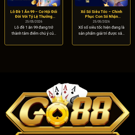
Lô Đề 1 Ăn 99 – Cơ Hội Đổi
Xổ Số Siêu Tốc – Chinh
Đời Với Tỷ Lệ Thưởng
Phục Con Số Nhận
Khủng
Thưởng Tức Thì
25/05/2026
25/05/2026
Lô đề 1 ăn 99 đang trở
Xổ số siêu tốc hiện đang là
thành tâm điểm chú ý của
sản phẩm giải trí được săn
cộng đồng ngư thủ số học
đón nhất tại các cổng
nhờ mức trả thưởng [...]
game trực tuyến nhờ tốc [...]