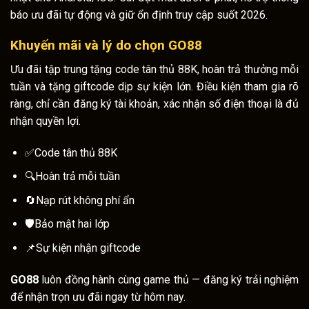
báo ưu đãi tự động và giữ ổn định truy cập suốt 2026.
Khuyến mãi và lý do chọn
GO88
Ưu đãi tập trung tặng code tân thủ 88K, hoàn trả thưởng mỗi
tuần và tặng giftcode dịp sự kiện lớn. Điều kiện tham gia rõ
ràng, chỉ cần đăng ký tài khoản, xác nhận số điện thoại là đủ
nhận quyền lợi.
✅
Code tân thủ 88K
🔍
Hoàn trả mỗi tuần
🔄
Nạp rút không phí ẩn
🛡️
Bảo mật hai lớp
📌
Sự kiện nhận giftcode
GO88
luôn đồng hành cùng game thủ — đăng ký trải nghiệm
để nhận trọn ưu đãi ngay từ hôm nay.