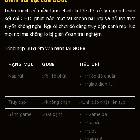
Điểm mạnh của nền tảng chính là tốc độ xử lý nạp rút cam
kết chỉ 5–15 phút, bảo mật tài khoản hai lớp và hỗ trợ trực
tuyến không nghỉ. Người chơi dễ dàng truy cập sảnh mọi lúc
mọi nơi mà không lo bị gián đoạn trải nghiệm.
Tổng hợp ưu điểm vận hành tại
GO88
HẠNG MỤC
GO88
TIÊU CHÍ
Nạp rút
✅
5–15 phút
✅
Tốc độ chuẩn
✅
giao dịch 1:1
Truy cập
✅
Không chặn
✅
Link cập nhật liên tục
Sảnh game
✅
Đa dạng
✅
Game bài
✅
tài xỉu
✅
slot
✅
bắn cá