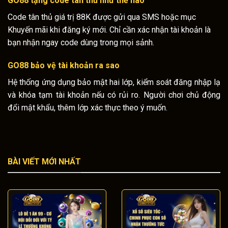
GO88
tặng code tân thủ như thế nào
Code tân thủ giá trị 88K được gửi qua SMS hoặc mục
Khuyến mãi khi đăng ký mới. Chỉ cần xác nhận tài khoản là
bạn nhận ngay code dùng trong mọi sảnh.
GO88
bảo vệ tài khoản ra sao
Hệ thống ứng dụng bảo mật hai lớp, kiểm soát đăng nhập lạ
và khóa tạm tài khoản nếu có rủi ro. Người chơi chủ động
đổi mật khẩu, thêm lớp xác thực theo ý muốn.
BÀI VIẾT MỚI NHẤT