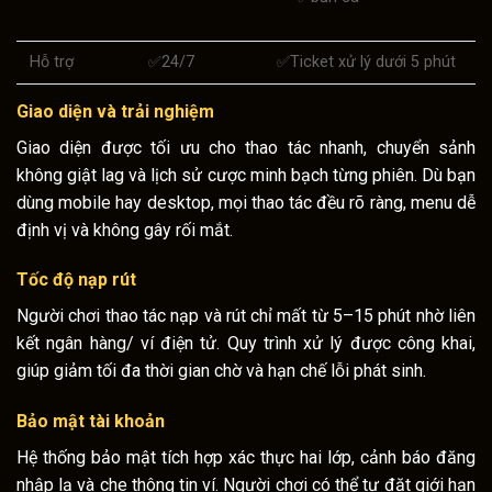
Hỗ trợ
✅
24/7
✅
Ticket xử lý dưới 5 phút
Giao diện và trải nghiệm
Giao diện được tối ưu cho thao tác nhanh, chuyển sảnh
không giật lag và lịch sử cược minh bạch từng phiên. Dù bạn
dùng mobile hay desktop, mọi thao tác đều rõ ràng, menu dễ
định vị và không gây rối mắt.
Tốc độ nạp rút
Người chơi thao tác nạp và rút chỉ mất từ 5–15 phút nhờ liên
kết ngân hàng/ ví điện tử. Quy trình xử lý được công khai,
giúp giảm tối đa thời gian chờ và hạn chế lỗi phát sinh.
Bảo mật tài khoản
Hệ thống bảo mật tích hợp xác thực hai lớp, cảnh báo đăng
nhập lạ và che thông tin ví. Người chơi có thể tự đặt giới hạn