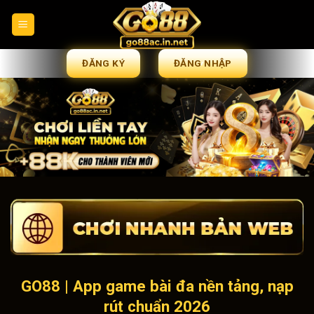
Skip
to
content
ĐĂNG KÝ
ĐĂNG NHẬP
GO88
| App game bài đa nền tảng, nạp
rút chuẩn 2026