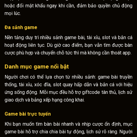
hoặc đổi mật khẩu ngay khi cần, đảm bảo quyền chủ động
mọi lúc.
Đa sảnh game
Nền tảng duy trì nhiều sảnh game bài, tài xỉu, slot và bắn cá
hoạt động liên tục. Dù giờ cao điểm, bạn vẫn tìm được bàn
cược phù hợp và chuyển chỗ tức thì mà không cần thoát app.
Danh mục game nổi bật
Người chơi có thể lựa chọn từ nhiều sảnh: game bài truyền
thống, tài xỉu, xóc đĩa, slot quay hấp dẫn và bắn cá với hiệu
ứng sống động. Mỗi mục đều hỗ trợ giftcode tân thủ, lịch sử
giao dịch và bảng xếp hạng công khai.
Game bài trực tuyến
Khi bạn muốn tìm bàn bài nhanh và nhịp cược ổn định, mục
game bài hỗ trợ chia chia bài tự động, lịch sử rõ ràng. Người