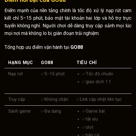
Điểm mạnh của nền tảng chính là tốc độ xử lý nạp rút cam
kết chỉ 5–15 phút, bảo mật tài khoản hai lớp và hỗ trợ trực
tuyến không nghỉ. Người chơi dễ dàng truy cập sảnh mọi lúc
mọi nơi mà không lo bị gián đoạn trải nghiệm.
Tổng hợp ưu điểm vận hành tại
GO88
HẠNG MỤC
GO88
TIÊU CHÍ
Nạp rút
✅
5–15 phút
✅
Tốc độ chuẩn
✅
giao dịch 1:1
Truy cập
✅
Không chặn
✅
Link cập nhật liên tục
Sảnh game
✅
Đa dạng
✅
Game bài
✅
tài xỉu
✅
slot
✅
bắn cá