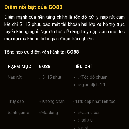
Điểm nổi bật của
GO88
Điểm mạnh của nền tảng chính là tốc độ xử lý nạp rút cam
kết chỉ 5–15 phút, bảo mật tài khoản hai lớp và hỗ trợ trực
tuyến không nghỉ. Người chơi dễ dàng truy cập sảnh mọi lúc
mọi nơi mà không lo bị gián đoạn trải nghiệm.
Tổng hợp ưu điểm vận hành tại
GO88
HẠNG MỤC
GO88
TIÊU CHÍ
Nạp rút
✅
5–15 phút
✅
Tốc độ chuẩn
✅
giao dịch 1:1
Truy cập
✅
Không chặn
✅
Link cập nhật liên tục
Sảnh game
✅
Đa dạng
✅
Game bài
✅
tài xỉu
✅
slot