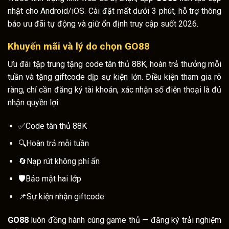
nhật cho Android/iOS. Cài đặt mất dưới 3 phút, hỗ trợ thông
báo ưu đãi tự động và giữ ổn định truy cập suốt 2026.
Khuyến mãi và lý do chọn
GO88
Ưu đãi tập trung tặng code tân thủ 88K, hoàn trả thưởng mỗi
tuần và tặng giftcode dịp sự kiện lớn. Điều kiện tham gia rõ
ràng, chỉ cần đăng ký tài khoản, xác nhận số điện thoại là đủ
nhận quyền lợi.
✅
Code tân thủ 88K
🔍
Hoàn trả mỗi tuần
🔄
Nạp rút không phí ẩn
🛡️
Bảo mật hai lớp
📌
Sự kiện nhận giftcode
GO88
luôn đồng hành cùng game thủ — đăng ký trải nghiệm