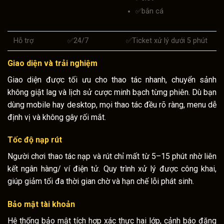
✅
bắn cá
Hỗ trợ
✅
24/7
✅
Ticket xử lý dưới 5 phút
Giao diện và trải nghiệm
Giao diện được tối ưu cho thao tác nhanh, chuyển sảnh
không giật lag và lịch sử cược minh bạch từng phiên. Dù bạn
dùng mobile hay desktop, mọi thao tác đều rõ ràng, menu dễ
định vị và không gây rối mắt.
Tốc độ nạp rút
Người chơi thao tác nạp và rút chỉ mất từ 5–15 phút nhờ liên
kết ngân hàng/ ví điện tử. Quy trình xử lý được công khai,
giúp giảm tối đa thời gian chờ và hạn chế lỗi phát sinh.
Bảo mật tài khoản
Hệ thống bảo mật tích hợp xác thực hai lớp, cảnh báo đăng