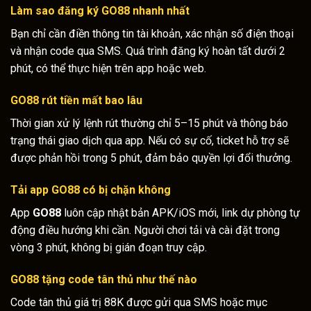
Làm sao đăng ký
GO88
nhanh nhất
Bạn chỉ cần điền thông tin tài khoản, xác nhận số điện thoại
và nhận code qua SMS. Quá trình đăng ký hoàn tất dưới 2
phút, có thể thực hiện trên app hoặc web.
GO88
rút tiền mất bao lâu
Thời gian xử lý lệnh rút thường chỉ 5–15 phút và thông báo
trạng thái giao dịch qua app. Nếu có sự cố, ticket hỗ trợ sẽ
được phản hồi trong 5 phút, đảm bảo quyền lợi đổi thưởng.
Tải app
GO88
có bị chặn không
App
GO88
luôn cập nhật bản APK/iOS mới, link dự phòng tự
động điều hướng khi cần. Người chơi tải và cài đặt trong
vòng 3 phút, không bị gián đoạn truy cập.
GO88
tặng code tân thủ như thế nào
Code tân thủ giá trị 88K được gửi qua SMS hoặc mục