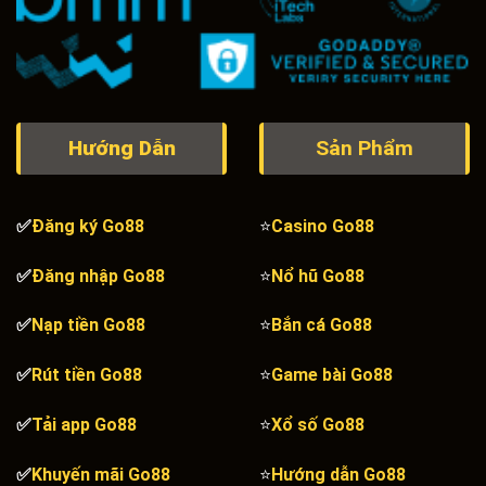
lĩnh vực giải trí trực tuyến tại châu Á. Đây được xem là một
trong những yếu tố góp phần nâng cao độ tin cậy của
thương hiệu và mang lại sự an tâm cho cộng đồng người
chơi trong quá trình trải nghiệm dịch vụ.
Hướng Dẫn
Sản Phẩm
✅
Đăng ký Go88
⭐
Casino Go88
✅
Đăng nhập Go88
⭐
Nổ hũ Go88
✅
Nạp tiền Go88
⭐
Bắn cá Go88
✅
Rút tiền Go88
⭐
Game bài Go88
Go88 áp dụng công nghệ tân tiến, hạn chế nguy cơ rò rỉ thông
tin
✅
Tải app Go88
⭐
Xổ số Go88
✅
Khuyến mãi Go88
⭐
Hướng dẫn Go88