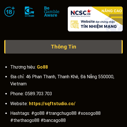
Tiêu
chí
Thông tin chi tiết
bảo
mật
Công
Go88
áp dụng công nghệ mã hóa SSL hiện đại giúp
nghệ
toàn bộ dữ liệu đăng nhập, giao dịch và thông tin cá
mã
nhân của người chơi được bảo vệ an toàn trước nguy
hóa
cơ đánh cắp hoặc xâm nhập trái phép.
Thông Tin
Hệ thống xác thực nhiều lớp giúp tăng cường bảo mật
Bảo
cho tài khoản người dùng, hạn chế tối đa tình trạng
vệ tài
truy cập trái phép và đảm bảo an toàn trong suốt quá
khoản
trình sử dụng.
Thương hiệu:
Go88
An
Địa chỉ: 46 Phan Thanh, Thanh Khê, Đà Nẵng 550000,
Mọi giao dịch nạp và rút tiền đều được kiểm duyệt tự
toàn
động thông qua hệ thống bảo mật thông minh, giúp xử
Vietnam
giao
lý nhanh chóng, chính xác và giảm thiểu rủi ro gian lận.
dịch
Phone: 0589.703.703
Bảo
Cổng game cam kết tuyệt đối không chia sẻ, mua bán
Website:
https://sqftstudio.co/
mật
hoặc tiết lộ dữ liệu cá nhân của khách hàng cho bên
thông
thứ ba, đảm bảo quyền riêng tư và sự an tâm cho
Hashtags: #go88 #trangchugo88 #xosogo88
tin
người chơi.
#thethaogo88 #bancago88