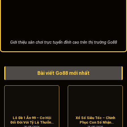
Giới thiệu sân chơi trực tuyến đỉnh cao trên thị trường Go88
Theo thông tin được công bố, Go88 sở hữu các chứng nhận
và giấy phép liên quan đến lĩnh vực giải trí trực tuyến, góp
Bài viết Go88 mới nhất
phần khẳng định tính minh bạch trong quá trình vận hành. Đơn
vị này cũng cho biết nền tảng đáp ứng các tiêu chuẩn quản
lý và giám sát từ những tổ chức có uy tín trong ngành, từ
đó nâng cao độ tin cậy và mang lại sự yên tâm cho người
tham gia.
Một trong những yếu tố giúp Go88 thu hút lượng lớn người
Lô Đề 1 Ăn 99 – Cơ Hội
Xổ Số Siêu Tốc – Chinh
dùng là hệ thống trò chơi đa dạng, bao gồm game bài đổi
Đổi Đời Với Tỷ Lệ Thưởng
Phục Con Số Nhận
Khủng
Thưởng Tức Thì