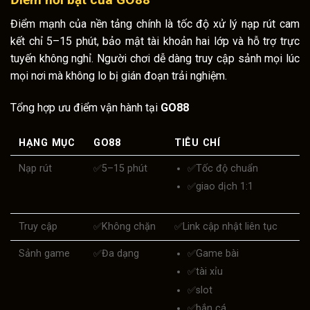
Điểm mạnh của nền tảng chính là tốc độ xử lý nạp rút cam
kết chỉ 5–15 phút, bảo mật tài khoản hai lớp và hỗ trợ trực
tuyến không nghỉ. Người chơi dễ dàng truy cập sảnh mọi lúc
mọi nơi mà không lo bị gián đoạn trải nghiệm.
Tổng hợp ưu điểm vận hành tại
GO88
HẠNG MỤC
GO88
TIÊU CHÍ
Nạp rút
✅
5–15 phút
✅
Tốc độ chuẩn
✅
giao dịch 1:1
Truy cập
✅
Không chặn
✅
Link cập nhật liên tục
Sảnh game
✅
Đa dạng
✅
Game bài
✅
tài xỉu
✅
slot
✅
bắn cá