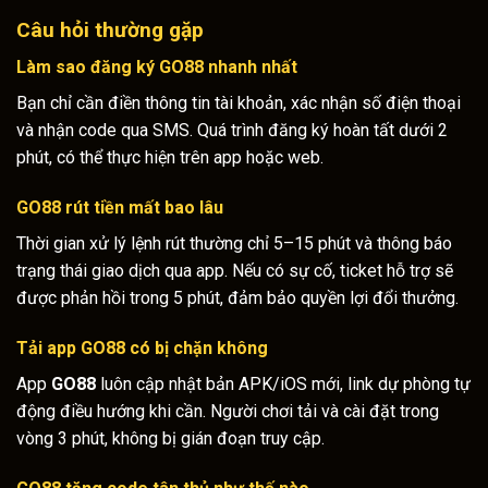
Câu hỏi thường gặp
Làm sao đăng ký
GO88
nhanh nhất
Bạn chỉ cần điền thông tin tài khoản, xác nhận số điện thoại
và nhận code qua SMS. Quá trình đăng ký hoàn tất dưới 2
phút, có thể thực hiện trên app hoặc web.
GO88
rút tiền mất bao lâu
Thời gian xử lý lệnh rút thường chỉ 5–15 phút và thông báo
trạng thái giao dịch qua app. Nếu có sự cố, ticket hỗ trợ sẽ
được phản hồi trong 5 phút, đảm bảo quyền lợi đổi thưởng.
Tải app
GO88
có bị chặn không
App
GO88
luôn cập nhật bản APK/iOS mới, link dự phòng tự
động điều hướng khi cần. Người chơi tải và cài đặt trong
vòng 3 phút, không bị gián đoạn truy cập.