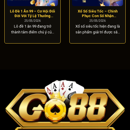
Lô Đề 1 Ăn 99 – Cơ Hội Đổi
Xổ Số Siêu Tốc – Chinh
Đời Với Tỷ Lệ Thưởng
Phục Con Số Nhận
Khủng
Thưởng Tức Thì
25/05/2026
25/05/2026
Lô đề 1 ăn 99 đang trở
Xổ số siêu tốc hiện đang là
thành tâm điểm chú ý của
sản phẩm giải trí được săn
cộng đồng ngư thủ số học
đón nhất tại các cổng
nhờ mức trả thưởng [...]
game trực tuyến nhờ tốc [...]