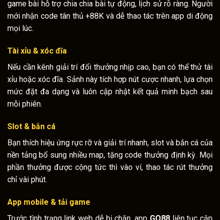
game bài hỗ trợ chia chia bài tự động, lịch sử rõ ràng. Người
mới nhận code tân thủ +88K và dễ thao tác trên app di động
mọi lúc.
Tài xỉu & xóc đĩa
Nếu cần kênh giải trí đổi thưởng nhịp cao, bạn có thể thử tài
xỉu hoặc xóc đĩa. Sảnh này tích hợp nút cược nhanh, lựa chọn
mức đặt đa dạng và luôn cập nhật kết quả minh bạch sau
mỗi phiên.
Slot & bắn cá
Bạn thích hiệu ứng rực rỡ và giải trí nhanh, slot và bắn cá của
nền tảng bổ sung nhiều map, tặng code thưởng định kỳ. Mọi
phần thưởng được cộng tức thì vào ví, thao tác rút thưởng
chỉ vài phút.
App mobile & tải game
Trước tình trạng link web dễ bị chặn, app
GO88
liên tục cập