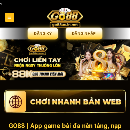
<
Skip
to
content
ĐĂNG KÝ
ĐĂNG NHẬP
GO88
| App game bài đa nền tảng, nạp