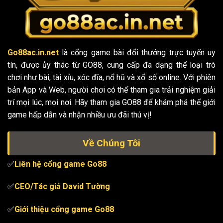
Go88ac.in.net
là cổng game bài đổi thưởng trực tuyến uy
tín, được ủy thác từ GO88, cung cấp đa dạng thể loại trò
chơi như bài, tài xỉu, xóc đĩa, nổ hũ và xổ số online. Với phiên
bản App và Web, người chơi có thể tham gia trải nghiệm giải
trí mọi lúc, mọi nơi. Hãy tham gia GO88 để khám phá thế giới
game hấp dẫn và nhận nhiều ưu đãi thú vị!
Về Chúng Tôi
✅
Liên hệ cổng game
Go88
✅
CEO/
Tác giả David Tường
✅
Giới thiệu cổng game
Go88