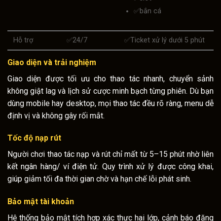
✅
bắn cá
Hỗ trợ
✅
24/7
✅
Ticket xử lý dưới 5 phút
Giao diện và trải nghiệm
Giao diện được tối ưu cho thao tác nhanh, chuyển sảnh
không giật lag và lịch sử cược minh bạch từng phiên. Dù bạn
dùng mobile hay desktop, mọi thao tác đều rõ ràng, menu dễ
định vị và không gây rối mắt.
Tốc độ nạp rút
Người chơi thao tác nạp và rút chỉ mất từ 5–15 phút nhờ liên
kết ngân hàng/ ví điện tử. Quy trình xử lý được công khai,
giúp giảm tối đa thời gian chờ và hạn chế lỗi phát sinh.
Bảo mật tài khoản
Hệ thống bảo mật tích hợp xác thực hai lớp, cảnh báo đăng