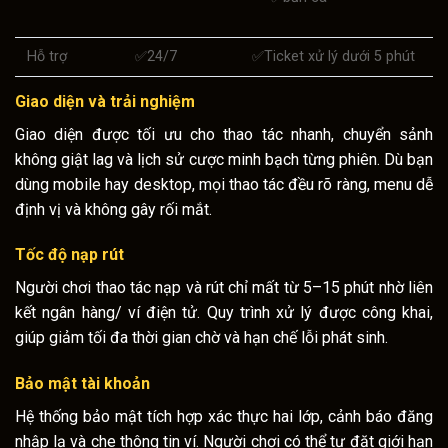
Hỗ trợ
✅
24/7
✅
Ticket xử lý dưới 5 phút
Giao diện và trải nghiệm
Giao diện được tối ưu cho thao tác nhanh, chuyển sảnh
không giật lag và lịch sử cược minh bạch từng phiên. Dù bạn
dùng mobile hay desktop, mọi thao tác đều rõ ràng, menu dễ
định vị và không gây rối mắt.
Tốc độ nạp rút
Người chơi thao tác nạp và rút chỉ mất từ 5–15 phút nhờ liên
kết ngân hàng/ ví điện tử. Quy trình xử lý được công khai,
giúp giảm tối đa thời gian chờ và hạn chế lỗi phát sinh.
Bảo mật tài khoản
Hệ thống bảo mật tích hợp xác thực hai lớp, cảnh báo đăng
nhập lạ và che thông tin ví. Người chơi có thể tự đặt giới hạn