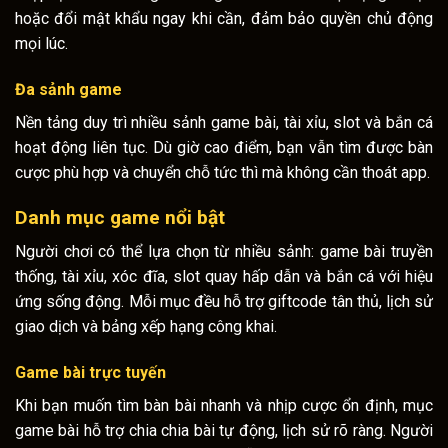
hoặc đổi mật khẩu ngay khi cần, đảm bảo quyền chủ động
mọi lúc.
Đa sảnh game
Nền tảng duy trì nhiều sảnh game bài, tài xỉu, slot và bắn cá
hoạt động liên tục. Dù giờ cao điểm, bạn vẫn tìm được bàn
cược phù hợp và chuyển chỗ tức thì mà không cần thoát app.
Danh mục game nổi bật
Người chơi có thể lựa chọn từ nhiều sảnh: game bài truyền
thống, tài xỉu, xóc đĩa, slot quay hấp dẫn và bắn cá với hiệu
ứng sống động. Mỗi mục đều hỗ trợ giftcode tân thủ, lịch sử
giao dịch và bảng xếp hạng công khai.
Game bài trực tuyến
Khi bạn muốn tìm bàn bài nhanh và nhịp cược ổn định, mục
game bài hỗ trợ chia chia bài tự động, lịch sử rõ ràng. Người