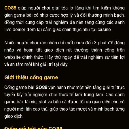
GO88
giúp người chơi giải tỏa lo lắng khi tìm kiếm không
gian game bài có nhịp cược hợp lý và đổi thưởng minh bạch,
đồng thời cung cấp trải nghiệm đa nền tảng cùng các sảnh
live dealer đem lại cảm giác chân thực như tại casino.
Nhiều người chơi xác nhận chỉ mất chưa đến 3 phút để đăng
nhập và hoàn tất giao dịch rút thưởng thành công trên
website chính thức. Hãy thử ngay để trải nghiệm sự tiện lợi
và an tâm mỗi khi giải trí tại đây.
Giới thiệu cổng game
Cổng game bài
GO88
vận hành như một nền tảng giải trí trực
tuyến lấy trải nghiệm chơi thực tế làm trung tâm. Các sảnh
game bài, tài xỉu, slot và bắn cá được tối ưu giao diện cho cả
người mới lẫn cao thủ, giúp thao tác mượt và minh bạch từng
giao dịch.
Điểm nổi bật của
GO88