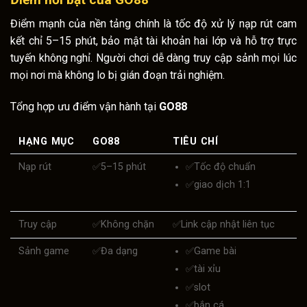
Điểm mạnh của nền tảng chính là tốc độ xử lý nạp rút cam
kết chỉ 5–15 phút, bảo mật tài khoản hai lớp và hỗ trợ trực
tuyến không nghỉ. Người chơi dễ dàng truy cập sảnh mọi lúc
mọi nơi mà không lo bị gián đoạn trải nghiệm.
Tổng hợp ưu điểm vận hành tại
GO88
HẠNG MỤC
GO88
TIÊU CHÍ
Nạp rút
✅
5–15 phút
✅
Tốc độ chuẩn
✅
giao dịch 1:1
Truy cập
✅
Không chặn
✅
Link cập nhật liên tục
Sảnh game
✅
Đa dạng
✅
Game bài
✅
tài xỉu
✅
slot
✅
bắn cá