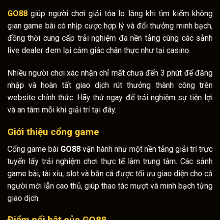
GO88
giúp người chơi giải tỏa lo lắng khi tìm kiếm không
gian game bài có nhịp cược hợp lý và đổi thưởng minh bạch,
đồng thời cung cấp trải nghiệm đa nền tảng cùng các sảnh
live dealer đem lại cảm giác chân thực như tại casino.
Nhiều người chơi xác nhận chỉ mất chưa đến 3 phút để đăng
nhập và hoàn tất giao dịch rút thưởng thành công trên
website chính thức. Hãy thử ngay để trải nghiệm sự tiện lợi
và an tâm mỗi khi giải trí tại đây.
Giới thiệu cổng game
Cổng game bài
GO88
vận hành như một nền tảng giải trí trực
tuyến lấy trải nghiệm chơi thực tế làm trung tâm. Các sảnh
game bài, tài xỉu, slot và bắn cá được tối ưu giao diện cho cả
người mới lẫn cao thủ, giúp thao tác mượt và minh bạch từng
giao dịch.
Điểm nổi bật của
GO88