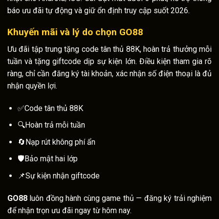
báo ưu đãi tự động và giữ ổn định truy cập suốt 2026.
Khuyến mãi và lý do chọn
GO88
Ưu đãi tập trung tặng code tân thủ 88K, hoàn trả thưởng mỗi
tuần và tặng giftcode dịp sự kiện lớn. Điều kiện tham gia rõ
ràng, chỉ cần đăng ký tài khoản, xác nhận số điện thoại là đủ
nhận quyền lợi.
✅
Code tân thủ 88K
🔍
Hoàn trả mỗi tuần
🔄
Nạp rút không phí ẩn
🛡️
Bảo mật hai lớp
📌
Sự kiện nhận giftcode
GO88
luôn đồng hành cùng game thủ — đăng ký trải nghiệm
để nhận trọn ưu đãi ngay từ hôm nay.