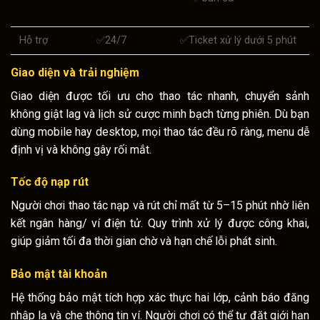
Hỗ trợ
✅
24/7
✅
Ticket xử lý dưới 5 phút
Giao diện và trải nghiệm
Giao diện được tối ưu cho thao tác nhanh, chuyển sảnh
không giật lag và lịch sử cược minh bạch từng phiên. Dù bạn
dùng mobile hay desktop, mọi thao tác đều rõ ràng, menu dễ
định vị và không gây rối mắt.
Tốc độ nạp rút
Người chơi thao tác nạp và rút chỉ mất từ 5–15 phút nhờ liên
kết ngân hàng/ ví điện tử. Quy trình xử lý được công khai,
giúp giảm tối đa thời gian chờ và hạn chế lỗi phát sinh.
Bảo mật tài khoản
Hệ thống bảo mật tích hợp xác thực hai lớp, cảnh báo đăng
nhập lạ và che thông tin ví. Người chơi có thể tự đặt giới hạn