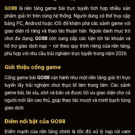
GO88
là nền tảng game bài trực tuyến tích hợp nhiều sản
phẩm giải trí trên cùng hệ thống. Người dùng có thể truy cập
bằng PC, Android hoặc iOS để khám phá các sảnh game với
giao diện rõ ràng và thao tác thuận tiện. Ngoài danh mục trò
chơi đa dạng,
GO88
còn cung cấp các tiện ích tài khoản và
hỗ trợ giao dịch nạp – rút theo quy trình riêng của nền tảng,
phù hợp với nhu cầu trải nghiệm trực tuyến trong năm 2026.
Giới thiệu cổng game
Cổng game bài
GO88
vận hành như một nền tảng giải trí trực
tuyến lấy trải nghiệm chơi thực tế làm trung tâm. Các sảnh
game bài, tài xỉu, slot và bắn cá được tối ưu giao diện cho cả
người mới lẫn cao thủ, giúp thao tác mượt và minh bạch từng
giao dịch.
Điểm nổi bật của
GO88
Điểm mạnh của nền tảng chính là tốc độ xử lý nạp rút cam