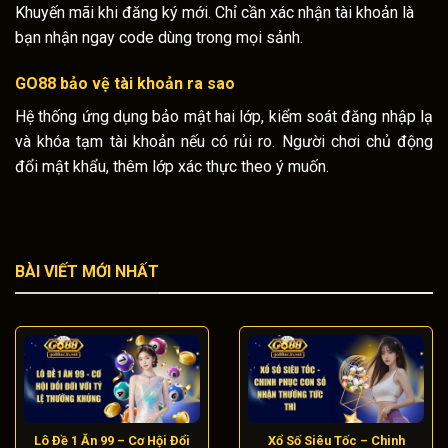
Khuyến mãi khi đăng ký mới. Chỉ cần xác nhận tài khoản là
bạn nhận ngay code dùng trong mọi sảnh.
GO88
bảo vệ tài khoản ra sao
Hệ thống ứng dụng bảo mật hai lớp, kiểm soát đăng nhập lạ
và khóa tạm tài khoản nếu có rủi ro. Người chơi chủ động
đổi mật khẩu, thêm lớp xác thực theo ý muốn.
BÀI VIẾT MỚI NHẤT
Lô Đề 1 Ăn 99 – Cơ Hội Đổi
Xổ Số Siêu Tốc – Chinh