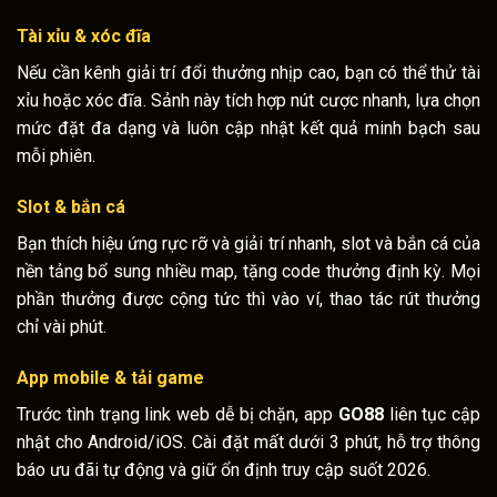
Tài xỉu & xóc đĩa
Nếu cần kênh giải trí đổi thưởng nhịp cao, bạn có thể thử tài
xỉu hoặc xóc đĩa. Sảnh này tích hợp nút cược nhanh, lựa chọn
mức đặt đa dạng và luôn cập nhật kết quả minh bạch sau
mỗi phiên.
Slot & bắn cá
Bạn thích hiệu ứng rực rỡ và giải trí nhanh, slot và bắn cá của
nền tảng bổ sung nhiều map, tặng code thưởng định kỳ. Mọi
phần thưởng được cộng tức thì vào ví, thao tác rút thưởng
chỉ vài phút.
App mobile & tải game
Trước tình trạng link web dễ bị chặn, app
GO88
liên tục cập
nhật cho Android/iOS. Cài đặt mất dưới 3 phút, hỗ trợ thông
báo ưu đãi tự động và giữ ổn định truy cập suốt 2026.