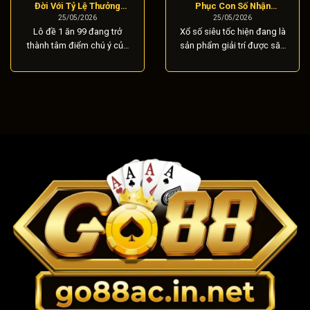
Đời Với Tỷ Lệ Thưởng
Phục Con Số Nhận
Khủng
Thưởng Tức Thì
25/05/2026
25/05/2026
Lô đề 1 ăn 99 đang trở
Xổ số siêu tốc hiện đang là
thành tâm điểm chú ý của
sản phẩm giải trí được săn
cộng đồng ngư thủ số học
đón nhất tại các cổng
nhờ mức trả thưởng [...]
game trực tuyến nhờ tốc [...]