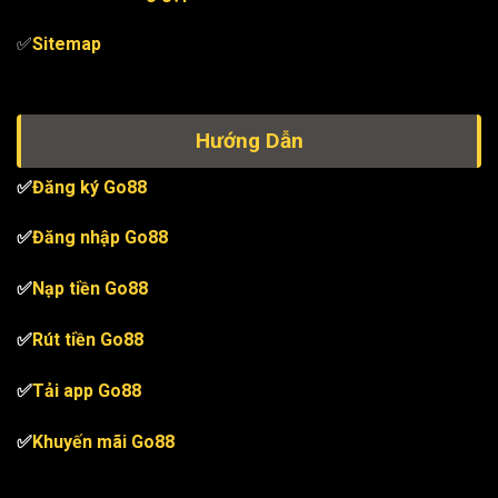
✅
Sitemap
Hướng Dẫn
✅
Đăng ký Go88
✅
Đăng nhập Go88
✅
Nạp tiền Go88
✅
Rút tiền Go88
✅
Tải app Go88
✅
Khuyến mãi Go88