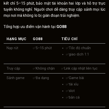
kết chỉ 5–15 phút, bảo mật tài khoản hai lớp và hỗ trợ trực
tuyến không nghỉ. Người chơi dễ dàng truy cập sảnh mọi lúc
mọi nơi mà không lo bị gián đoạn trải nghiệm.
Tổng hợp ưu điểm vận hành tại
GO88
HẠNG MỤC
GO88
TIÊU CHÍ
Nạp rút
✅
5–15 phút
✅
Tốc độ chuẩn
✅
giao dịch 1:1
Truy cập
✅
Không chặn
✅
Link cập nhật liên tục
Sảnh game
✅
Đa dạng
✅
Game bài
✅
tài xỉu
✅
slot
✅
bắn cá