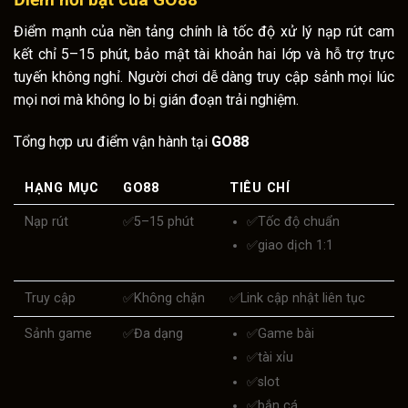
Điểm mạnh của nền tảng chính là tốc độ xử lý nạp rút cam
kết chỉ 5–15 phút, bảo mật tài khoản hai lớp và hỗ trợ trực
tuyến không nghỉ. Người chơi dễ dàng truy cập sảnh mọi lúc
mọi nơi mà không lo bị gián đoạn trải nghiệm.
Tổng hợp ưu điểm vận hành tại
GO88
HẠNG MỤC
GO88
TIÊU CHÍ
Nạp rút
✅
5–15 phút
✅
Tốc độ chuẩn
✅
giao dịch 1:1
Truy cập
✅
Không chặn
✅
Link cập nhật liên tục
Sảnh game
✅
Đa dạng
✅
Game bài
✅
tài xỉu
✅
slot
✅
bắn cá