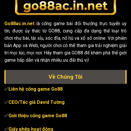
Go88ac.in.net
là cổng game bài đổi thưởng trực tuyến uy
tín, được ủy thác từ GO88, cung cấp đa dạng thể loại trò
chơi như bài, tài xỉu, xóc đĩa, nổ hũ và xổ số online. Với phiên
bản App và Web, người chơi có thể tham gia trải nghiệm giải
trí mọi lúc, mọi nơi. Hãy tham gia GO88 để khám phá thế giới
game hấp dẫn và nhận nhiều ưu đãi thú vị!
Về Chúng Tôi
✅
Liên hệ cổng game
Go88
✅
CEO/
Tác giả David Tường
✅
Giới thiệu cổng game
Go88
✅
Giấy phép hoạt động