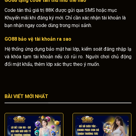
GO88
tặng code tân thủ như thế nào
Code tân thủ giá trị 88K được gửi qua SMS hoặc mục
Khuyến mãi khi đăng ký mới. Chỉ cần xác nhận tài khoản là
bạn nhận ngay code dùng trong mọi sảnh.
GO88
bảo vệ tài khoản ra sao
Hệ thống ứng dụng bảo mật hai lớp, kiểm soát đăng nhập lạ
và khóa tạm tài khoản nếu có rủi ro. Người chơi chủ động
đổi mật khẩu, thêm lớp xác thực theo ý muốn.
BÀI VIẾT MỚI NHẤT