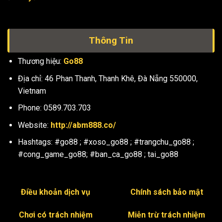
Thông Tin
Thương hiệu:
Go88
Địa chỉ: 46 Phan Thanh, Thanh Khê, Đà Nẵng 550000,
Vietnam
Phone: 0589.703.703
Website:
http://abm888.co/
Hashtags: #go88 ; #xoso_go88 ; #trangchu_go88 ;
#cong_game_go88; #ban_ca_go88 ; tai_go88
Điều khoản dịch vụ
Chính sách bảo mật
Chơi có trách nhiệm
Miễn trừ trách nhiệm