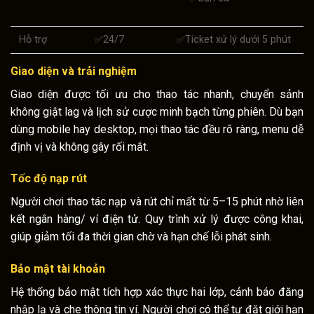
Hỗ trợ
✅
24/7
✅
Ticket xử lý dưới 5 phút
Giao diện và trải nghiệm
Giao diện được tối ưu cho thao tác nhanh, chuyển sảnh
không giật lag và lịch sử cược minh bạch từng phiên. Dù bạn
dùng mobile hay desktop, mọi thao tác đều rõ ràng, menu dễ
định vị và không gây rối mắt.
Tốc độ nạp rút
Người chơi thao tác nạp và rút chỉ mất từ 5–15 phút nhờ liên
kết ngân hàng/ ví điện tử. Quy trình xử lý được công khai,
giúp giảm tối đa thời gian chờ và hạn chế lỗi phát sinh.
Bảo mật tài khoản
Hệ thống bảo mật tích hợp xác thực hai lớp, cảnh báo đăng
nhập lạ và che thông tin ví. Người chơi có thể tự đặt giới hạn