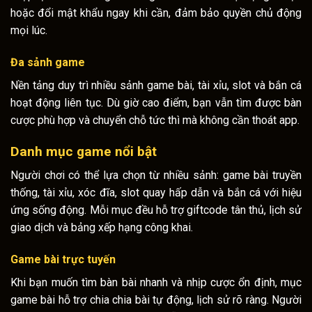
hoặc đổi mật khẩu ngay khi cần, đảm bảo quyền chủ động
mọi lúc.
Đa sảnh game
Nền tảng duy trì nhiều sảnh game bài, tài xỉu, slot và bắn cá
hoạt động liên tục. Dù giờ cao điểm, bạn vẫn tìm được bàn
cược phù hợp và chuyển chỗ tức thì mà không cần thoát app.
Danh mục game nổi bật
Người chơi có thể lựa chọn từ nhiều sảnh: game bài truyền
thống, tài xỉu, xóc đĩa, slot quay hấp dẫn và bắn cá với hiệu
ứng sống động. Mỗi mục đều hỗ trợ giftcode tân thủ, lịch sử
giao dịch và bảng xếp hạng công khai.
Game bài trực tuyến
Khi bạn muốn tìm bàn bài nhanh và nhịp cược ổn định, mục
game bài hỗ trợ chia chia bài tự động, lịch sử rõ ràng. Người