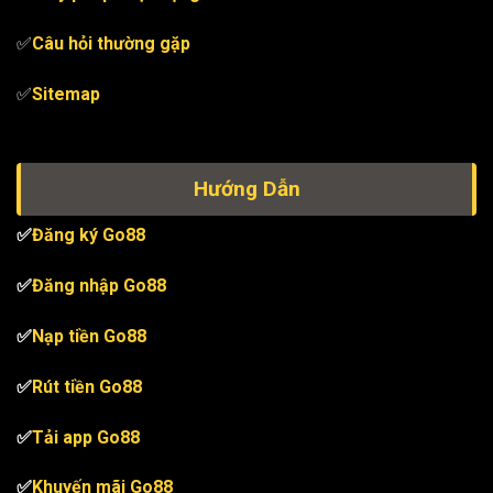
✅
Câu hỏi thường gặp
✅
Sitemap
Hướng Dẫn
✅
Đăng ký Go88
✅
Đăng nhập Go88
✅
Nạp tiền Go88
✅
Rút tiền Go88
✅
Tải app Go88
✅
Khuyến mãi Go88