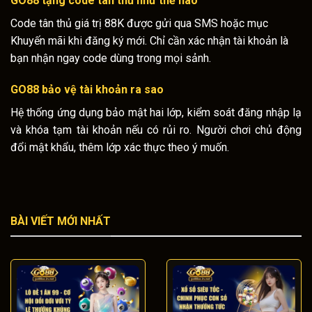
GO88
tặng code tân thủ như thế nào
Code tân thủ giá trị 88K được gửi qua SMS hoặc mục
Khuyến mãi khi đăng ký mới. Chỉ cần xác nhận tài khoản là
bạn nhận ngay code dùng trong mọi sảnh.
GO88
bảo vệ tài khoản ra sao
Hệ thống ứng dụng bảo mật hai lớp, kiểm soát đăng nhập lạ
và khóa tạm tài khoản nếu có rủi ro. Người chơi chủ động
đổi mật khẩu, thêm lớp xác thực theo ý muốn.
BÀI VIẾT MỚI NHẤT