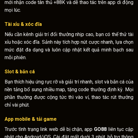
mới nhận code tân thủ +88K và dễ thao tác trên app di động
mọi lúc.
Tài xỉu & xóc đĩa
Nếu cần kênh giải trí đổi thưởng nhịp cao, bạn có thể thử tài
xỉu hoặc xóc đĩa. Sảnh này tích hợp nút cược nhanh, lựa chọn
mức đặt đa dạng và luôn cập nhật kết quả minh bạch sau
mỗi phiên.
Slot & bắn cá
Bạn thích hiệu ứng rực rỡ và giải trí nhanh, slot và bắn cá của
nền tảng bổ sung nhiều map, tặng code thưởng định kỳ. Mọi
phần thưởng được cộng tức thì vào ví, thao tác rút thưởng
chỉ vài phút.
App mobile & tải game
Trước tình trạng link web dễ bị chặn, app
GO88
liên tục cập
nhật cho Android/iOS. Cài đặt mất dưới 3 phút, hỗ trợ thông