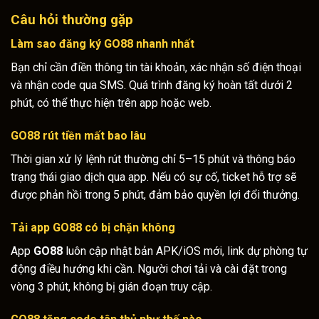
Câu hỏi thường gặp
Làm sao đăng ký
GO88
nhanh nhất
Bạn chỉ cần điền thông tin tài khoản, xác nhận số điện thoại
và nhận code qua SMS. Quá trình đăng ký hoàn tất dưới 2
phút, có thể thực hiện trên app hoặc web.
GO88
rút tiền mất bao lâu
Thời gian xử lý lệnh rút thường chỉ 5–15 phút và thông báo
trạng thái giao dịch qua app. Nếu có sự cố, ticket hỗ trợ sẽ
được phản hồi trong 5 phút, đảm bảo quyền lợi đổi thưởng.
Tải app
GO88
có bị chặn không
App
GO88
luôn cập nhật bản APK/iOS mới, link dự phòng tự
động điều hướng khi cần. Người chơi tải và cài đặt trong
vòng 3 phút, không bị gián đoạn truy cập.