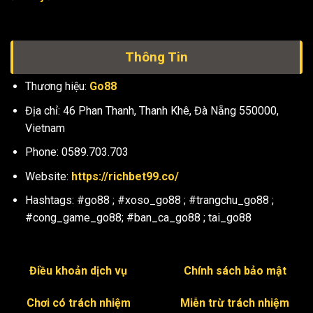
Thông Tin
Thương hiệu:
Go88
Địa chỉ: 46 Phan Thanh, Thanh Khê, Đà Nẵng 550000,
Vietnam
Phone: 0589.703.703
Website:
https://richbet99.co/
Hashtags: #go88 ; #xoso_go88 ; #trangchu_go88 ;
#cong_game_go88; #ban_ca_go88 ; tai_go88
Điều khoản dịch vụ
Chính sách bảo mật
Chơi có trách nhiệm
Miễn trừ trách nhiệm