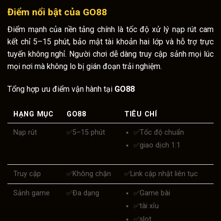
Điểm nổi bật của
GO88
Điểm mạnh của nền tảng chính là tốc độ xử lý nạp rút cam
kết chỉ 5–15 phút, bảo mật tài khoản hai lớp và hỗ trợ trực
tuyến không nghỉ. Người chơi dễ dàng truy cập sảnh mọi lúc
mọi nơi mà không lo bị gián đoạn trải nghiệm.
Tổng hợp ưu điểm vận hành tại
GO88
HẠNG MỤC
GO88
TIÊU CHÍ
Nạp rút
✅
5–15 phút
✅
Tốc độ chuẩn
✅
giao dịch 1:1
Truy cập
✅
Không chặn
✅
Link cập nhật liên tục
Sảnh game
✅
Đa dạng
✅
Game bài
✅
tài xỉu
✅
slot