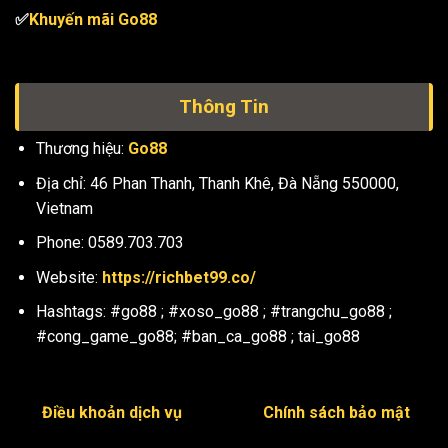
✅
Khuyến mãi Go88
Thông Tin
Thương hiệu:
Go88
Địa chỉ: 46 Phan Thanh, Thanh Khê, Đà Nẵng 550000,
Vietnam
Phone: 0589.703.703
Website:
https://richbet99.co/
Hashtags: #go88 ; #xoso_go88 ; #trangchu_go88 ;
#cong_game_go88; #ban_ca_go88 ; tai_go88
Điều khoản dịch vụ
Chính sách bảo mật