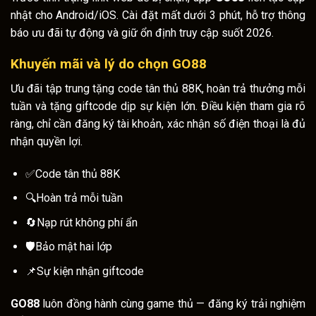
nhật cho Android/iOS. Cài đặt mất dưới 3 phút, hỗ trợ thông
báo ưu đãi tự động và giữ ổn định truy cập suốt 2026.
Khuyến mãi và lý do chọn
GO88
Ưu đãi tập trung tặng code tân thủ 88K, hoàn trả thưởng mỗi
tuần và tặng giftcode dịp sự kiện lớn. Điều kiện tham gia rõ
ràng, chỉ cần đăng ký tài khoản, xác nhận số điện thoại là đủ
nhận quyền lợi.
✅
Code tân thủ 88K
🔍
Hoàn trả mỗi tuần
🔄
Nạp rút không phí ẩn
🛡️
Bảo mật hai lớp
📌
Sự kiện nhận giftcode
GO88
luôn đồng hành cùng game thủ — đăng ký trải nghiệm