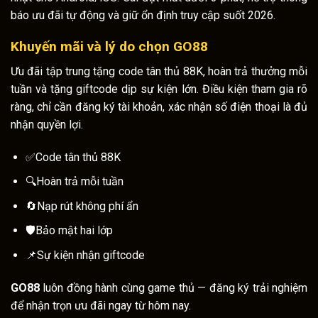
báo ưu đãi tự động và giữ ổn định truy cập suốt 2026.
Khuyến mãi và lý do chọn
GO88
Ưu đãi tập trung tặng code tân thủ 88K, hoàn trả thưởng mỗi
tuần và tặng giftcode dịp sự kiện lớn. Điều kiện tham gia rõ
ràng, chỉ cần đăng ký tài khoản, xác nhận số điện thoại là đủ
nhận quyền lợi.
✅
Code tân thủ 88K
🔍
Hoàn trả mỗi tuần
🔄
Nạp rút không phí ẩn
🛡️
Bảo mật hai lớp
📌
Sự kiện nhận giftcode
GO88
luôn đồng hành cùng game thủ — đăng ký trải nghiệm
để nhận trọn ưu đãi ngay từ hôm nay.