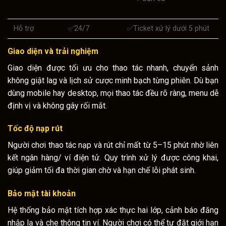
Hỗ trợ
✅
24/7
✅
Ticket xử lý dưới 5 phút
Giao diện và trải nghiệm
Giao diện được tối ưu cho thao tác nhanh, chuyển sảnh
không giật lag và lịch sử cược minh bạch từng phiên. Dù bạn
dùng mobile hay desktop, mọi thao tác đều rõ ràng, menu dễ
định vị và không gây rối mắt.
Tốc độ nạp rút
Người chơi thao tác nạp và rút chỉ mất từ 5–15 phút nhờ liên
kết ngân hàng/ ví điện tử. Quy trình xử lý được công khai,
giúp giảm tối đa thời gian chờ và hạn chế lỗi phát sinh.
Bảo mật tài khoản
Hệ thống bảo mật tích hợp xác thực hai lớp, cảnh báo đăng
nhập lạ và che thông tin ví. Người chơi có thể tự đặt giới hạn