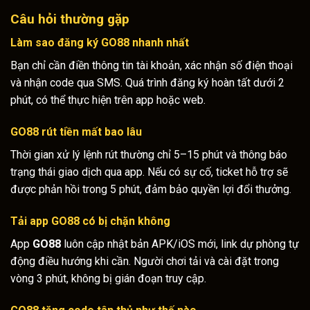
Câu hỏi thường gặp
Làm sao đăng ký
GO88
nhanh nhất
Bạn chỉ cần điền thông tin tài khoản, xác nhận số điện thoại
và nhận code qua SMS. Quá trình đăng ký hoàn tất dưới 2
phút, có thể thực hiện trên app hoặc web.
GO88
rút tiền mất bao lâu
Thời gian xử lý lệnh rút thường chỉ 5–15 phút và thông báo
trạng thái giao dịch qua app. Nếu có sự cố, ticket hỗ trợ sẽ
được phản hồi trong 5 phút, đảm bảo quyền lợi đổi thưởng.
Tải app
GO88
có bị chặn không
App
GO88
luôn cập nhật bản APK/iOS mới, link dự phòng tự
động điều hướng khi cần. Người chơi tải và cài đặt trong
vòng 3 phút, không bị gián đoạn truy cập.