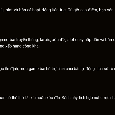
 xỉu, slot và bắn cá hoạt động liên tục. Dù giờ cao điểm, bạn v
game bài truyền thống, tài xỉu, xóc đĩa, slot quay hấp dẫn và bắ
bảng xếp hạng công khai.
c ổn định, mục game bài hỗ trợ chia chia bài tự động, lịch sử r
 bạn có thể thử tài xỉu hoặc xóc đĩa. Sảnh này tích hợp nút cược 