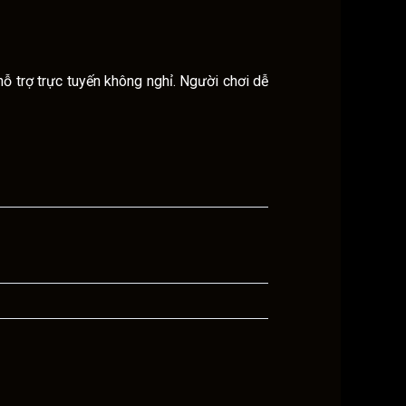
hỗ trợ trực tuyến không nghỉ. Người chơi dễ