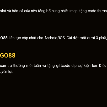
nh, slot và bắn cá của nền tảng bổ sung nhiều map, tặng code thư
GO88
liên tục cập nhật cho Android/iOS. Cài đặt mất dưới 3 phút,
GO88
oàn trả thưởng mỗi tuần và tặng giftcode dịp sự kiện lớn. Điều 
yền lợi.