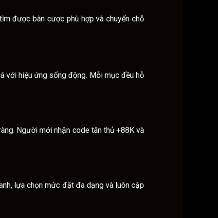
ẫn tìm được bàn cược phù hợp và chuyển chỗ
n cá với hiệu ứng sống động. Mỗi mục đều hỗ
õ ràng. Người mới nhận code tân thủ +88K và
nhanh, lựa chọn mức đặt đa dạng và luôn cập