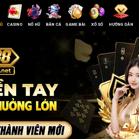
HỦ
CASINO
NỔ HŨ
BẮN CÁ
GAME BÀI
XỔ SỐ
HƯỚNG DẪN