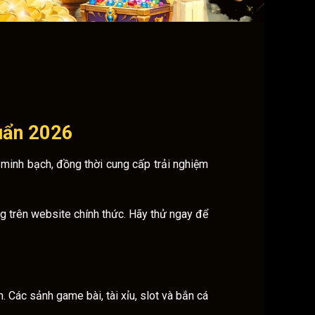
huẩn 2026
 minh bạch, đồng thời cung cấp trải nghiệm
g trên website chính thức. Hãy thử ngay để
. Các sảnh game bài, tài xỉu, slot và bắn cá