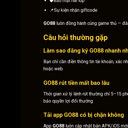
🛡️
Bảo mật hai lớp
📌
Sự kiện nhận giftcode
GO88
luôn đồng hành cùng game thủ — đăng
Câu hỏi thường gặp
Làm sao đăng ký
GO88
nhanh nh
Bạn chỉ cần điền thông tin tài khoản, xác 
hoặc web.
GO88
rút tiền mất bao lâu
Thời gian xử lý lệnh rút thường chỉ 5–15 ph
bảo quyền lợi đổi thưởng.
Tải app
GO88
có bị chặn không
App
GO88
luôn cập nhật bản APK/iOS mới, 