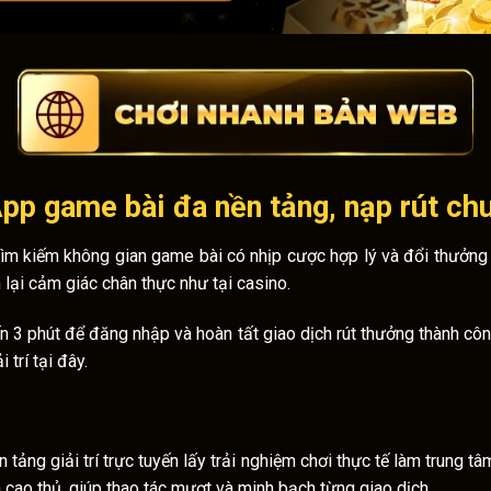
App game bài đa nền tảng, nạp rút c
i tìm kiếm không gian game bài có nhịp cược hợp lý và đổi thưởng
lại cảm giác chân thực như tại casino.
n 3 phút để đăng nhập và hoàn tất giao dịch rút thưởng thành côn
 trí tại đây.
tảng giải trí trực tuyến lấy trải nghiệm chơi thực tế làm trung tâm
 cao thủ, giúp thao tác mượt và minh bạch từng giao dịch.