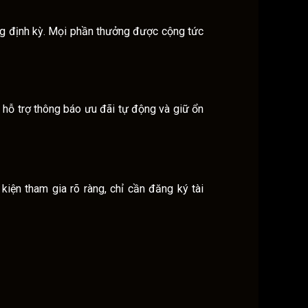
ởng định kỳ. Mọi phần thưởng được cộng tức
 hỗ trợ thông báo ưu đãi tự động và giữ ổn
kiện tham gia rõ ràng, chỉ cần đăng ký tài