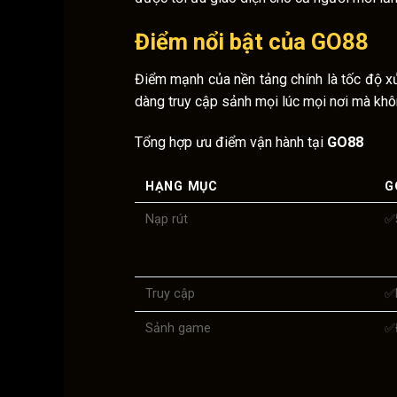
Điểm nổi bật của
GO88
Điểm mạnh của nền tảng chính là tốc độ xử 
dàng truy cập sảnh mọi lúc mọi nơi mà khôn
Tổng hợp ưu điểm vận hành tại
GO88
HẠNG MỤC
G
Nạp rút
✅
Truy cập
✅
Sảnh game
✅