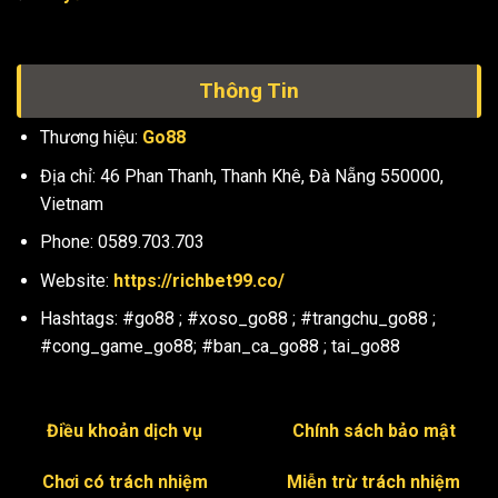
Thông Tin
Thương hiệu:
Go88
Địa chỉ: 46 Phan Thanh, Thanh Khê, Đà Nẵng 550000,
Vietnam
Phone: 0589.703.703
Website:
https://richbet99.co/
Hashtags: #go88 ; #xoso_go88 ; #trangchu_go88 ;
#cong_game_go88; #ban_ca_go88 ; tai_go88
Điều khoản dịch vụ
Chính sách bảo mật
Chơi có trách nhiệm
Miễn trừ trách nhiệm