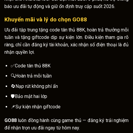
báo ưu đãi tự động và giữ ổn định truy cập suốt 2026.
Khuyến mãi và lý do chọn
GO88
Ưu đãi tập trung tặng code tân thủ 88K, hoàn trả thưởng mỗi
tuần và tặng giftcode dịp sự kiện lớn. Điều kiện tham gia rõ
ràng, chỉ cần đăng ký tài khoản, xác nhận số điện thoại là đủ
nhận quyền lợi.
✅
Code tân thủ 88K
🔍
Hoàn trả mỗi tuần
🔄
Nạp rút không phí ẩn
🛡️
Bảo mật hai lớp
📌
Sự kiện nhận giftcode
GO88
luôn đồng hành cùng game thủ — đăng ký trải nghiệm
để nhận trọn ưu đãi ngay từ hôm nay.