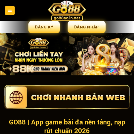
Skip
to
content
ĐĂNG KÝ
ĐĂNG NHẬP
GO88
| App game bài đa nền tảng, nạp
rút chuẩn 2026