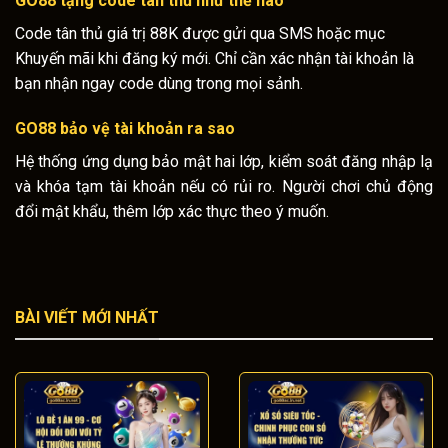
GO88
tặng code tân thủ như thế nào
Code tân thủ giá trị 88K được gửi qua SMS hoặc mục
Khuyến mãi khi đăng ký mới. Chỉ cần xác nhận tài khoản là
bạn nhận ngay code dùng trong mọi sảnh.
GO88
bảo vệ tài khoản ra sao
Hệ thống ứng dụng bảo mật hai lớp, kiểm soát đăng nhập lạ
và khóa tạm tài khoản nếu có rủi ro. Người chơi chủ động
đổi mật khẩu, thêm lớp xác thực theo ý muốn.
BÀI VIẾT MỚI NHẤT