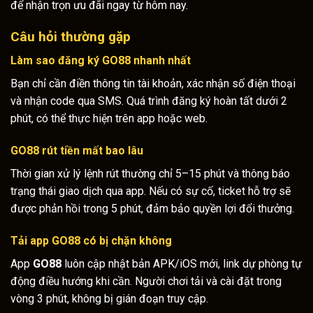
để nhận trọn ưu đãi ngay từ hôm nay.
Câu hỏi thường gặp
Làm sao đăng ký
GO88
nhanh nhất
Bạn chỉ cần điền thông tin tài khoản, xác nhận số điện thoại
và nhận code qua SMS. Quá trình đăng ký hoàn tất dưới 2
phút, có thể thực hiện trên app hoặc web.
GO88
rút tiền mất bao lâu
Thời gian xử lý lệnh rút thường chỉ 5–15 phút và thông báo
trạng thái giao dịch qua app. Nếu có sự cố, ticket hỗ trợ sẽ
được phản hồi trong 5 phút, đảm bảo quyền lợi đổi thưởng.
Tải app
GO88
có bị chặn không
App
GO88
luôn cập nhật bản APK/iOS mới, link dự phòng tự
động điều hướng khi cần. Người chơi tải và cài đặt trong
vòng 3 phút, không bị gián đoạn truy cập.