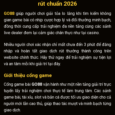
rút chuẩn 2026
GO88
giúp người chơi giải tỏa lo lắng khi tìm kiếm không
gian game bài có nhịp cược hợp lý và đổi thưởng minh bạch,
đồng thời cung cấp trải nghiệm đa nền tảng cùng các sảnh
live dealer đem lại cảm giác chân thực như tại casino.
Nhiều người chơi xác nhận chỉ mất chưa đến 3 phút để đăng
nhập và hoàn tất giao dịch rút thưởng thành công trên
website chính thức. Hãy thử ngay để trải nghiệm sự tiện lợi
và an tâm mỗi khi giải trí tại đây.
Giới thiệu cổng game
Cổng game bài
GO88
vận hành như một nền tảng giải trí trực
tuyến lấy trải nghiệm chơi thực tế làm trung tâm. Các sảnh
game bài, tài xỉu, slot và bắn cá được tối ưu giao diện cho cả
người mới lẫn cao thủ, giúp thao tác mượt và minh bạch từng
giao dịch.