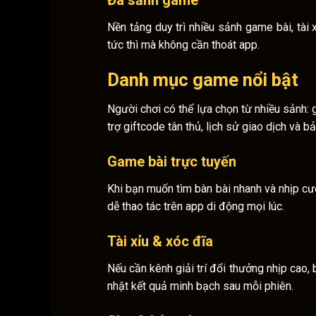
Nền tảng duy trì nhiều sảnh game bài, tài
tức thì mà không cần thoát app.
Danh mục game nổi bật
Người chơi có thể lựa chọn từ nhiều sảnh: 
trợ giftcode tân thủ, lịch sử giao dịch và 
Game bài trực tuyến
Khi bạn muốn tìm bàn bài nhanh và nhịp cượ
dễ thao tác trên app di động mọi lúc.
Tài xỉu & xóc đĩa
Nếu cần kênh giải trí đổi thưởng nhịp cao,
nhật kết quả minh bạch sau mỗi phiên.