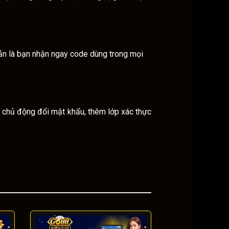
ản là bạn nhận ngay code dùng trong mọi
i chủ động đổi mật khẩu, thêm lớp xác thực