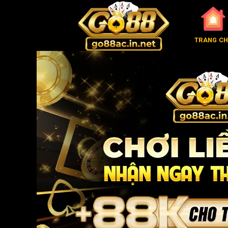
Skip
to
content
TRANG C