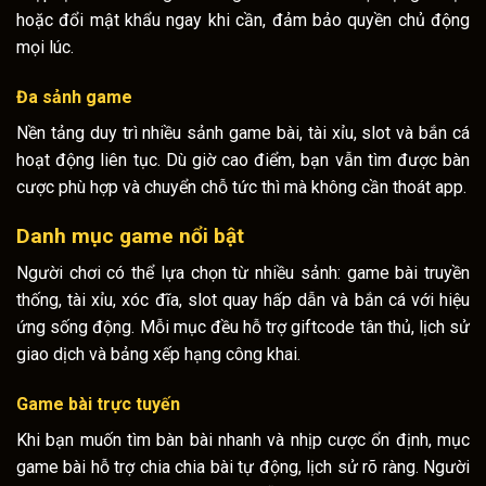
hoặc đổi mật khẩu ngay khi cần, đảm bảo quyền chủ động
mọi lúc.
Đa sảnh game
Nền tảng duy trì nhiều sảnh game bài, tài xỉu, slot và bắn cá
hoạt động liên tục. Dù giờ cao điểm, bạn vẫn tìm được bàn
cược phù hợp và chuyển chỗ tức thì mà không cần thoát app.
Danh mục game nổi bật
Người chơi có thể lựa chọn từ nhiều sảnh: game bài truyền
thống, tài xỉu, xóc đĩa, slot quay hấp dẫn và bắn cá với hiệu
ứng sống động. Mỗi mục đều hỗ trợ giftcode tân thủ, lịch sử
giao dịch và bảng xếp hạng công khai.
Game bài trực tuyến
Khi bạn muốn tìm bàn bài nhanh và nhịp cược ổn định, mục
game bài hỗ trợ chia chia bài tự động, lịch sử rõ ràng. Người