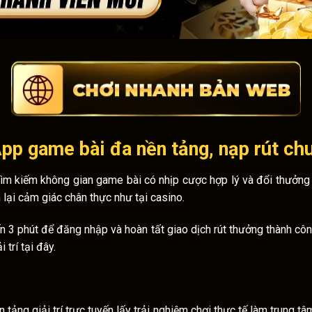
App game bài đa nền tảng, nạp rút c
i tìm kiếm không gian game bài có nhịp cược hợp lý và đổi thưởng
lại cảm giác chân thực như tại casino.
n 3 phút để đăng nhập và hoàn tất giao dịch rút thưởng thành côn
 trí tại đây.
tảng giải trí trực tuyến lấy trải nghiệm chơi thực tế làm trung tâm