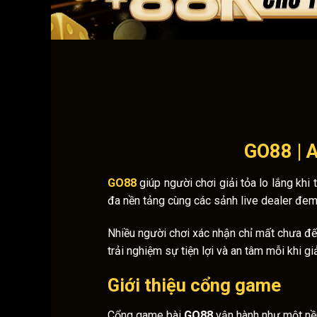
GO88
| 
GO88
giúp người chơi giải tỏa lo lắng kh
đa nền tảng cùng các sảnh live dealer đem 
Nhiều người chơi xác nhận chỉ mất chưa đế
trải nghiệm sự tiện lợi và an tâm mỗi khi giải
Giới thiệu cổng game
Cổng game bài
GO88
vận hành như một nền 