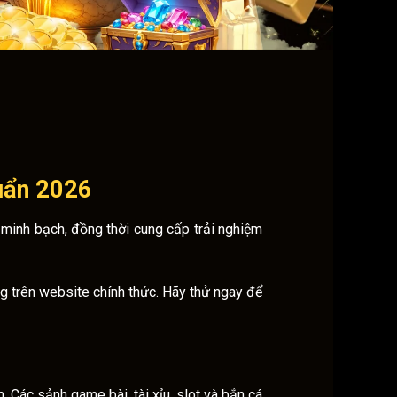
huẩn 2026
 minh bạch, đồng thời cung cấp trải nghiệm
g trên website chính thức. Hãy thử ngay để
. Các sảnh game bài, tài xỉu, slot và bắn cá