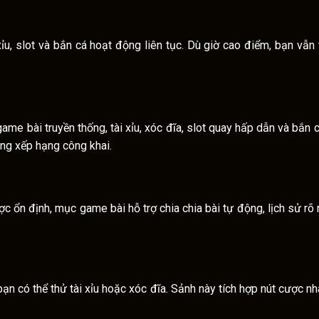
 xỉu, slot và bắn cá hoạt động liên tục. Dù giờ cao điểm, bạn v
game bài truyền thống, tài xỉu, xóc đĩa, slot quay hấp dẫn và bắ
bảng xếp hạng công khai.
c ổn định, mục game bài hỗ trợ chia chia bài tự động, lịch sử r
 bạn có thể thử tài xỉu hoặc xóc đĩa. Sảnh này tích hợp nút cược 