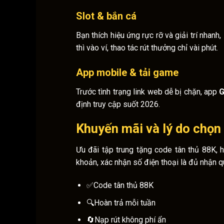
Slot & bắn cá
Bạn thích hiệu ứng rực rỡ và giải trí nha
thì vào ví, thao tác rút thưởng chỉ vài phút.
App mobile & tải game
Trước tình trạng link web dễ bị chặn, app
định truy cập suốt 2026.
Khuyến mãi và lý do chọn
Ưu đãi tập trung tặng code tân thủ 88K, h
khoản, xác nhận số điện thoại là đủ nhận qu
✅
Code tân thủ 88K
🔍
Hoàn trả mỗi tuần
🔄
Nạp rút không phí ẩn