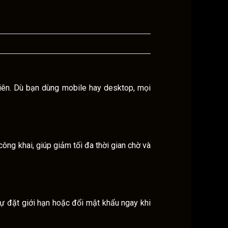
hiên. Dù bạn dùng mobile hay desktop, mọi
công khai, giúp giảm tối đa thời gian chờ và
tự đặt giới hạn hoặc đổi mật khẩu ngay khi