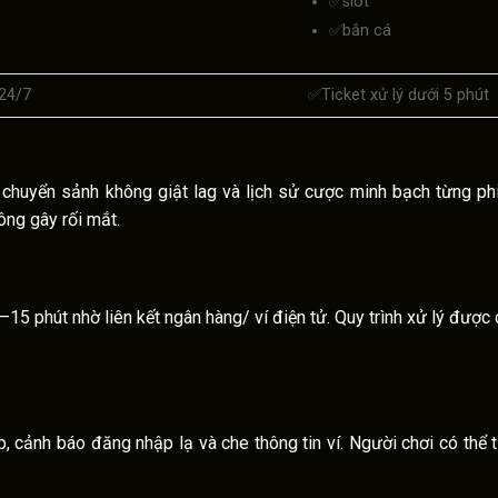
✅
slot
✅
bắn cá
24/7
✅
Ticket xử lý dưới 5 phút
, chuyển sảnh không giật lag và lịch sử cược minh bạch từng p
ông gây rối mắt.
–15 phút nhờ liên kết ngân hàng/ ví điện tử. Quy trình xử lý được 
p, cảnh báo đăng nhập lạ và che thông tin ví. Người chơi có thể 