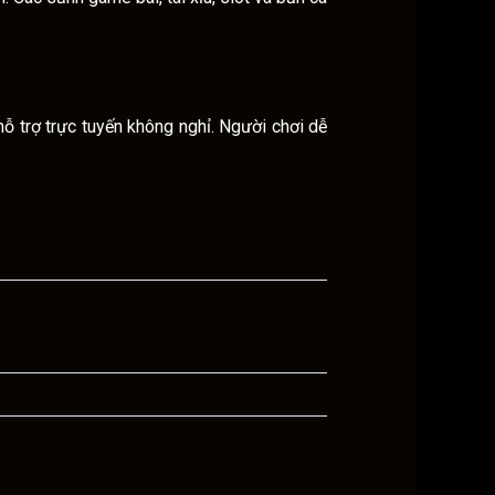
hỗ trợ trực tuyến không nghỉ. Người chơi dễ