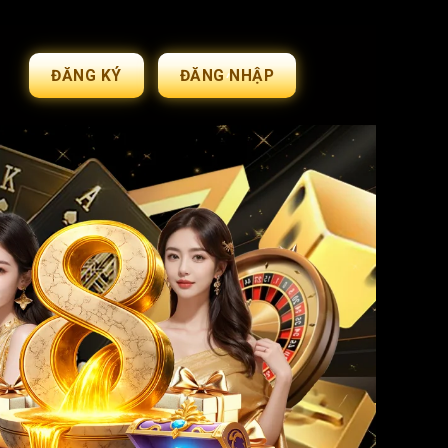
ĐĂNG KÝ
ĐĂNG NHẬP