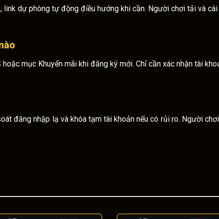
link dự phòng tự động điều hướng khi cần. Người chơi tải và cài 
 nào
 hoặc mục Khuyến mãi khi đăng ký mới. Chỉ cần xác nhận tài kho
oát đăng nhập lạ và khóa tạm tài khoản nếu có rủi ro. Người chơ