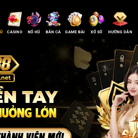
HỦ
CASINO
NỔ HŨ
BẮN CÁ
GAME BÀI
XỔ SỐ
HƯỚNG DẪN