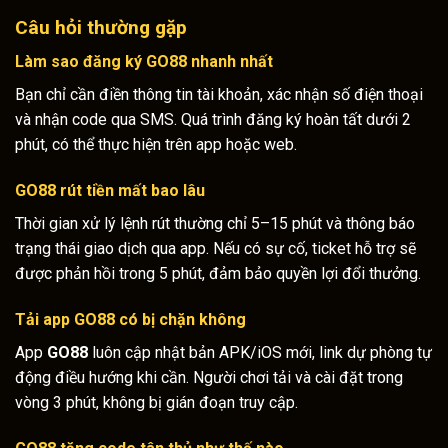
Câu hỏi thường gặp
Làm sao đăng ký
GO88
nhanh nhất
Bạn chỉ cần điền thông tin tài khoản, xác nhận số điện thoại
và nhận code qua SMS. Quá trình đăng ký hoàn tất dưới 2
phút, có thể thực hiện trên app hoặc web.
GO88
rút tiền mất bao lâu
Thời gian xử lý lệnh rút thường chỉ 5–15 phút và thông báo
trạng thái giao dịch qua app. Nếu có sự cố, ticket hỗ trợ sẽ
được phản hồi trong 5 phút, đảm bảo quyền lợi đổi thưởng.
Tải app
GO88
có bị chặn không
App
GO88
luôn cập nhật bản APK/iOS mới, link dự phòng tự
động điều hướng khi cần. Người chơi tải và cài đặt trong
vòng 3 phút, không bị gián đoạn truy cập.