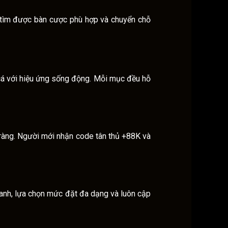
ẫn tìm được bàn cược phù hợp và chuyển chỗ
n cá với hiệu ứng sống động. Mỗi mục đều hỗ
õ ràng. Người mới nhận code tân thủ +88K và
nhanh, lựa chọn mức đặt đa dạng và luôn cập