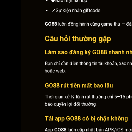
🛡️
Bảo mật hai lớp
📌
Sự kiện nhận giftcode
GO88
luôn đồng hành cùng game thủ — đăng
Câu hỏi thường gặp
Làm sao đăng ký
GO88
nhanh nh
Bạn chỉ cần điền thông tin tài khoản, xác 
hoặc web.
GO88
rút tiền mất bao lâu
Thời gian xử lý lệnh rút thường chỉ 5–15 ph
bảo quyền lợi đổi thưởng.
Tải app
GO88
có bị chặn không
App
GO88
luôn cập nhật bản APK/iOS mới, 