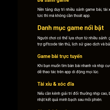
Nền tảng duy trì nhiều sảnh game bài, tài
tức thì mà không cần thoát app.
Danh mục game nổi bật
Người chơi có thể lựa chọn từ nhiều sảnh: 
trợ giftcode tân thủ, lịch sử giao dịch và 
Game bài trực tuyến
Khi bạn muốn tìm bàn bài nhanh và nhịp cượ
dễ thao tác trên app di động mọi lúc.
Tài xỉu & xóc đĩa
Nếu cần kênh giải trí đổi thưởng nhịp cao,
nhật kết quả minh bạch sau mỗi phiên.