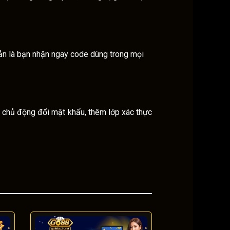
ản là bạn nhận ngay code dùng trong mọi
i chủ động đổi mật khẩu, thêm lớp xác thực