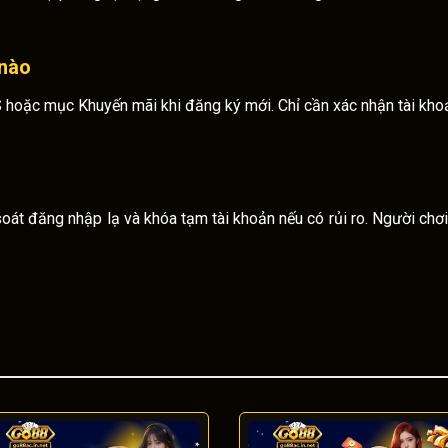
 nào
 hoặc mục Khuyến mãi khi đăng ký mới. Chỉ cần xác nhận tài kho
oát đăng nhập lạ và khóa tạm tài khoản nếu có rủi ro. Người chơ