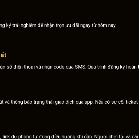
 ký trải nghiệm để nhận trọn ưu đãi ngay từ hôm nay.
ất
nhận số điện thoại và nhận code qua SMS. Quá trình đăng ký hoàn tấ
út và thông báo trạng thái giao dịch qua app. Nếu có sự cố, ticke
link dự phòng tự động điều hướng khi cần. Người chơi tải và cài 