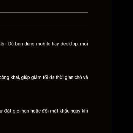
hiên. Dù bạn dùng mobile hay desktop, mọi
công khai, giúp giảm tối đa thời gian chờ và
tự đặt giới hạn hoặc đổi mật khẩu ngay khi