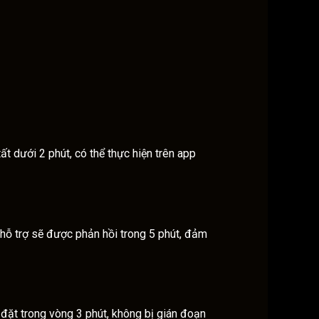
t dưới 2 phút, có thể thực hiện trên app
t hỗ trợ sẽ được phản hồi trong 5 phút, đảm
đặt trong vòng 3 phút, không bị gián đoạn