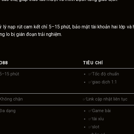
lý nạp rút cam kết chỉ 5–15 phút, bảo mật tài khoản hai lớp và 
g lo bị gián đoạn trải nghiệm.
O88
TIÊU CHÍ
5–15 phút
✅
Tốc độ chuẩn
✅
giao dịch 1:1
Không chặn
✅
Link cập nhật liên tục
Đa dạng
✅
Game bài
✅
tài xỉu
✅
slot