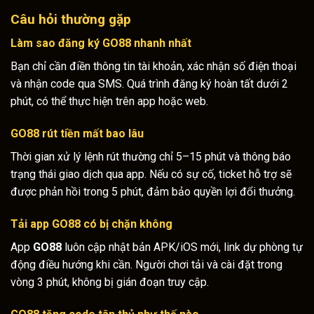
Câu hỏi thường gặp
Làm sao đăng ký
GO88
nhanh nhất
Bạn chỉ cần điền thông tin tài khoản, xác nhận số điện thoại
và nhận code qua SMS. Quá trình đăng ký hoàn tất dưới 2
phút, có thể thực hiện trên app hoặc web.
GO88
rút tiền mất bao lâu
Thời gian xử lý lệnh rút thường chỉ 5–15 phút và thông báo
trạng thái giao dịch qua app. Nếu có sự cố, ticket hỗ trợ sẽ
được phản hồi trong 5 phút, đảm bảo quyền lợi đổi thưởng.
Tải app
GO88
có bị chặn không
App
GO88
luôn cập nhật bản APK/iOS mới, link dự phòng tự
động điều hướng khi cần. Người chơi tải và cài đặt trong
vòng 3 phút, không bị gián đoạn truy cập.