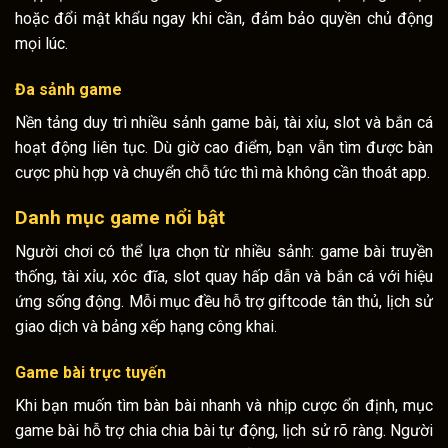
hoặc đổi mật khẩu ngay khi cần, đảm bảo quyền chủ động
mọi lúc.
Đa sảnh game
Nền tảng duy trì nhiều sảnh game bài, tài xỉu, slot và bắn cá
hoạt động liên tục. Dù giờ cao điểm, bạn vẫn tìm được bàn
cược phù hợp và chuyển chỗ tức thì mà không cần thoát app.
Danh mục game nổi bật
Người chơi có thể lựa chọn từ nhiều sảnh: game bài truyền
thống, tài xỉu, xóc đĩa, slot quay hấp dẫn và bắn cá với hiệu
ứng sống động. Mỗi mục đều hỗ trợ giftcode tân thủ, lịch sử
giao dịch và bảng xếp hạng công khai.
Game bài trực tuyến
Khi bạn muốn tìm bàn bài nhanh và nhịp cược ổn định, mục
game bài hỗ trợ chia chia bài tự động, lịch sử rõ ràng. Người