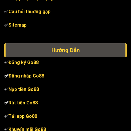
✅
Câu hỏi thường gặp
✅
Sitemap
Hướng Dẫn
✅
Đăng ký Go88
✅
Đăng nhập Go88
✅
Nạp tiền Go88
✅
Rút tiền Go88
✅
Tải app Go88
✅
Khuyến mãi Go88