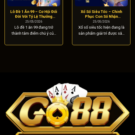
Lô Đề 1 Ăn 99 – Cơ Hội Đổi
Xổ Số Siêu Tốc – Chinh
Đời Với Tỷ Lệ Thưởng
Phục Con Số Nhận
Khủng
Thưởng Tức Thì
25/05/2026
25/05/2026
Lô đề 1 ăn 99 đang trở
Xổ số siêu tốc hiện đang là
thành tâm điểm chú ý của
sản phẩm giải trí được săn
cộng đồng ngư thủ số học
đón nhất tại các cổng
nhờ mức trả thưởng [...]
game trực tuyến nhờ tốc [...]