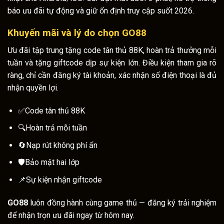
báo ưu đãi tự động và giữ ổn định truy cập suốt 2026.
Khuyến mãi và lý do chọn
GO88
Ưu đãi tập trung tặng code tân thủ 88K, hoàn trả thưởng mỗi
tuần và tặng giftcode dịp sự kiện lớn. Điều kiện tham gia rõ
ràng, chỉ cần đăng ký tài khoản, xác nhận số điện thoại là đủ
nhận quyền lợi.
✅
Code tân thủ 88K
🔍
Hoàn trả mỗi tuần
🔄
Nạp rút không phí ẩn
🛡️
Bảo mật hai lớp
📌
Sự kiện nhận giftcode
GO88
luôn đồng hành cùng game thủ — đăng ký trải nghiệm
để nhận trọn ưu đãi ngay từ hôm nay.