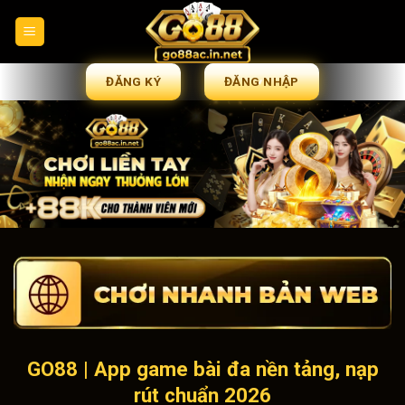
Skip
to
content
ĐĂNG KÝ
ĐĂNG NHẬP
GO88
| App game bài đa nền tảng, nạp
rút chuẩn 2026