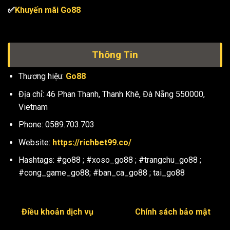
✅
Khuyến mãi Go88
Thông Tin
Thương hiệu:
Go88
Địa chỉ: 46 Phan Thanh, Thanh Khê, Đà Nẵng 550000,
Vietnam
Phone: 0589.703.703
Website:
https://richbet99.co/
Hashtags: #go88 ; #xoso_go88 ; #trangchu_go88 ;
#cong_game_go88; #ban_ca_go88 ; tai_go88
Điều khoản dịch vụ
Chính sách bảo mật