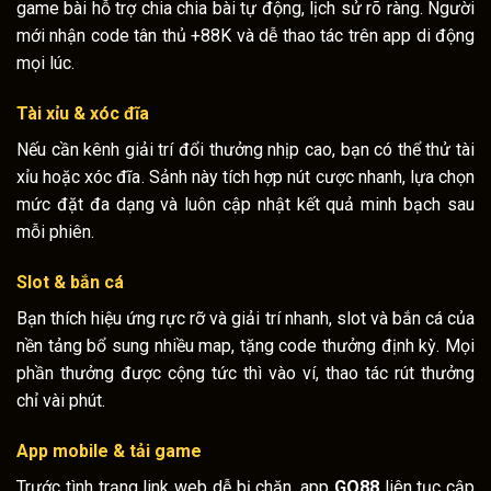
game bài hỗ trợ chia chia bài tự động, lịch sử rõ ràng. Người
mới nhận code tân thủ +88K và dễ thao tác trên app di động
mọi lúc.
Tài xỉu & xóc đĩa
Nếu cần kênh giải trí đổi thưởng nhịp cao, bạn có thể thử tài
xỉu hoặc xóc đĩa. Sảnh này tích hợp nút cược nhanh, lựa chọn
mức đặt đa dạng và luôn cập nhật kết quả minh bạch sau
mỗi phiên.
Slot & bắn cá
Bạn thích hiệu ứng rực rỡ và giải trí nhanh, slot và bắn cá của
nền tảng bổ sung nhiều map, tặng code thưởng định kỳ. Mọi
phần thưởng được cộng tức thì vào ví, thao tác rút thưởng
chỉ vài phút.
App mobile & tải game
Trước tình trạng link web dễ bị chặn, app
GO88
liên tục cập