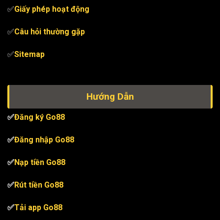
✅
Giấy phép hoạt động
✅
Câu hỏi thường gặp
✅
Sitemap
Hướng Dẫn
✅
Đăng ký Go88
✅
Đăng nhập Go88
✅
Nạp tiền Go88
✅
Rút tiền Go88
✅
Tải app Go88