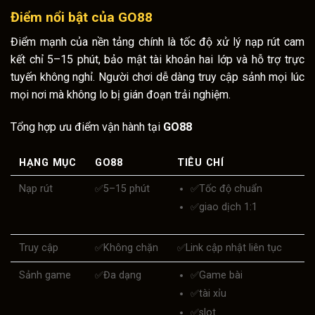
Điểm nổi bật của
GO88
Điểm mạnh của nền tảng chính là tốc độ xử lý nạp rút cam
kết chỉ 5–15 phút, bảo mật tài khoản hai lớp và hỗ trợ trực
tuyến không nghỉ. Người chơi dễ dàng truy cập sảnh mọi lúc
mọi nơi mà không lo bị gián đoạn trải nghiệm.
Tổng hợp ưu điểm vận hành tại
GO88
HẠNG MỤC
GO88
TIÊU CHÍ
Nạp rút
✅
5–15 phút
✅
Tốc độ chuẩn
✅
giao dịch 1:1
Truy cập
✅
Không chặn
✅
Link cập nhật liên tục
Sảnh game
✅
Đa dạng
✅
Game bài
✅
tài xỉu
✅
slot