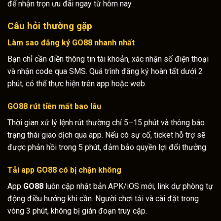
để nhận trọn ưu đãi ngay từ hôm nay.
Câu hỏi thường gặp
Làm sao đăng ký
GO88
nhanh nhất
Bạn chỉ cần điền thông tin tài khoản, xác nhận số điện thoại
và nhận code qua SMS. Quá trình đăng ký hoàn tất dưới 2
phút, có thể thực hiện trên app hoặc web.
GO88
rút tiền mất bao lâu
Thời gian xử lý lệnh rút thường chỉ 5–15 phút và thông báo
trạng thái giao dịch qua app. Nếu có sự cố, ticket hỗ trợ sẽ
được phản hồi trong 5 phút, đảm bảo quyền lợi đổi thưởng.
Tải app
GO88
có bị chặn không
App
GO88
luôn cập nhật bản APK/iOS mới, link dự phòng tự
động điều hướng khi cần. Người chơi tải và cài đặt trong
vòng 3 phút, không bị gián đoạn truy cập.