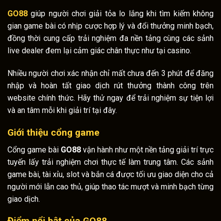
GO88
giúp người chơi giải tỏa lo lắng khi tìm kiếm không
gian game bài có nhịp cược hợp lý và đổi thưởng minh bạch,
đồng thời cung cấp trải nghiệm đa nền tảng cùng các sảnh
live dealer đem lại cảm giác chân thực như tại casino.
Nhiều người chơi xác nhận chỉ mất chưa đến 3 phút để đăng
nhập và hoàn tất giao dịch rút thưởng thành công trên
website chính thức. Hãy thử ngay để trải nghiệm sự tiện lợi
và an tâm mỗi khi giải trí tại đây.
Giới thiệu cổng game
Cổng game bài
GO88
vận hành như một nền tảng giải trí trực
tuyến lấy trải nghiệm chơi thực tế làm trung tâm. Các sảnh
game bài, tài xỉu, slot và bắn cá được tối ưu giao diện cho cả
người mới lẫn cao thủ, giúp thao tác mượt và minh bạch từng
giao dịch.
Điểm nổi bật của
GO88