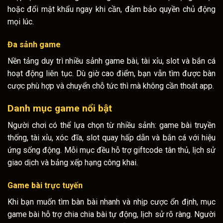
hoặc đổi mật khẩu ngay khi cần, đảm bảo quyền chủ động
mọi lúc.
Đa sảnh game
Nền tảng duy trì nhiều sảnh game bài, tài xỉu, slot và bắn cá
hoạt động liên tục. Dù giờ cao điểm, bạn vẫn tìm được bàn
cược phù hợp và chuyển chỗ tức thì mà không cần thoát app.
Danh mục game nổi bật
Người chơi có thể lựa chọn từ nhiều sảnh: game bài truyền
thống, tài xỉu, xóc đĩa, slot quay hấp dẫn và bắn cá với hiệu
ứng sống động. Mỗi mục đều hỗ trợ giftcode tân thủ, lịch sử
giao dịch và bảng xếp hạng công khai.
Game bài trực tuyến
Khi bạn muốn tìm bàn bài nhanh và nhịp cược ổn định, mục
game bài hỗ trợ chia chia bài tự động, lịch sử rõ ràng. Người