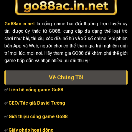
Go88ac.in.net
là cổng game bài đổi thưởng trực tuyến uy
tín, được ủy thác từ GO88, cung cấp đa dạng thể loại trò
chơi như bài, tài xỉu, xóc đĩa, nổ hũ và xổ số online. Với phiên
bản App và Web, người chơi có thể tham gia trải nghiệm giải
trí mọi lúc, mọi nơi. Hãy tham gia GO88 để khám phá thế giới
game hấp dẫn và nhận nhiều ưu đãi thú vị!
Về Chúng Tôi
✅
Liên hệ cổng game
Go88
✅
CEO/
Tác giả David Tường
✅
Giới thiệu cổng game
Go88
✅
Giấy phép hoạt động