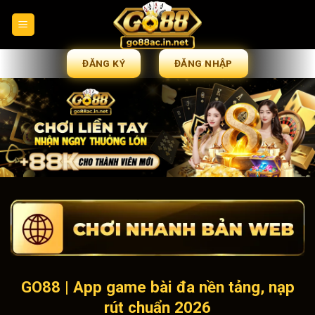
Skip
to
content
ĐĂNG KÝ
ĐĂNG NHẬP
GO88
| App game bài đa nền tảng, nạp
rút chuẩn 2026