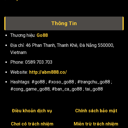
Thông Tin
Thương hiệu:
Go88
Địa chỉ: 46 Phan Thanh, Thanh Khê, Đà Nẵng 550000,
Vietnam
Phone: 0589.703.703
Website:
http://abm888.co/
Hashtags: #go88 ; #xoso_go88 ; #trangchu_go88 ;
#cong_game_go88; #ban_ca_go88 ; tai_go88
Điều khoản dịch vụ
Chính sách bảo mật
Chơi có trách nhiệm
Miễn trừ trách nhiệm