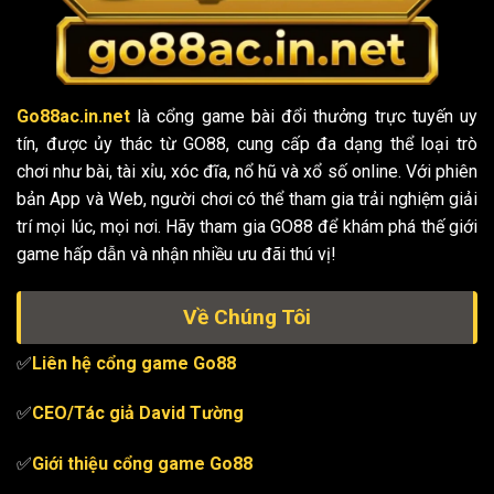
Go88ac.in.net
là cổng game bài đổi thưởng trực tuyến uy
tín, được ủy thác từ GO88, cung cấp đa dạng thể loại trò
chơi như bài, tài xỉu, xóc đĩa, nổ hũ và xổ số online. Với phiên
bản App và Web, người chơi có thể tham gia trải nghiệm giải
trí mọi lúc, mọi nơi. Hãy tham gia GO88 để khám phá thế giới
game hấp dẫn và nhận nhiều ưu đãi thú vị!
Về Chúng Tôi
✅
Liên hệ cổng game
Go88
✅
CEO/
Tác giả David Tường
✅
Giới thiệu cổng game
Go88