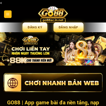
<
Skip
to
content
ĐĂNG KÝ
ĐĂNG NHẬP
GO88
| App game bài đa nền tảng, nạp