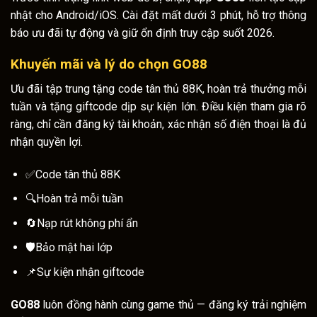
nhật cho Android/iOS. Cài đặt mất dưới 3 phút, hỗ trợ thông
báo ưu đãi tự động và giữ ổn định truy cập suốt 2026.
Khuyến mãi và lý do chọn
GO88
Ưu đãi tập trung tặng code tân thủ 88K, hoàn trả thưởng mỗi
tuần và tặng giftcode dịp sự kiện lớn. Điều kiện tham gia rõ
ràng, chỉ cần đăng ký tài khoản, xác nhận số điện thoại là đủ
nhận quyền lợi.
✅
Code tân thủ 88K
🔍
Hoàn trả mỗi tuần
🔄
Nạp rút không phí ẩn
🛡️
Bảo mật hai lớp
📌
Sự kiện nhận giftcode
GO88
luôn đồng hành cùng game thủ — đăng ký trải nghiệm