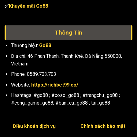
✅
Khuyến mãi Go88
Thông Tin
Thương hiệu:
Go88
Địa chỉ: 46 Phan Thanh, Thanh Khê, Đà Nẵng 550000,
Vietnam
Phone: 0589.703.703
Website:
https://richbet99.co/
Hashtags: #go88 ; #xoso_go88 ; #trangchu_go88 ;
#cong_game_go88; #ban_ca_go88 ; tai_go88
Điều khoản dịch vụ
Chính sách bảo mật