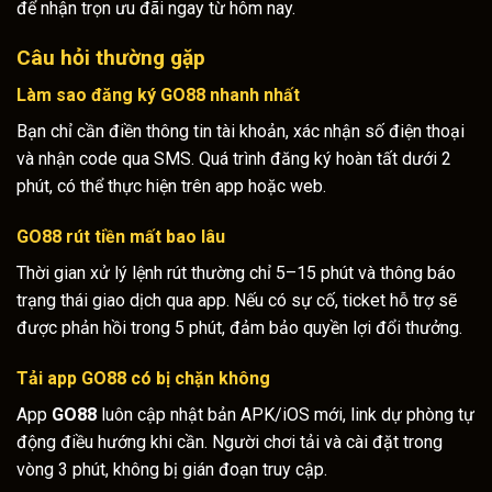
để nhận trọn ưu đãi ngay từ hôm nay.
Câu hỏi thường gặp
Làm sao đăng ký
GO88
nhanh nhất
Bạn chỉ cần điền thông tin tài khoản, xác nhận số điện thoại
và nhận code qua SMS. Quá trình đăng ký hoàn tất dưới 2
phút, có thể thực hiện trên app hoặc web.
GO88
rút tiền mất bao lâu
Thời gian xử lý lệnh rút thường chỉ 5–15 phút và thông báo
trạng thái giao dịch qua app. Nếu có sự cố, ticket hỗ trợ sẽ
được phản hồi trong 5 phút, đảm bảo quyền lợi đổi thưởng.
Tải app
GO88
có bị chặn không
App
GO88
luôn cập nhật bản APK/iOS mới, link dự phòng tự
động điều hướng khi cần. Người chơi tải và cài đặt trong
vòng 3 phút, không bị gián đoạn truy cập.