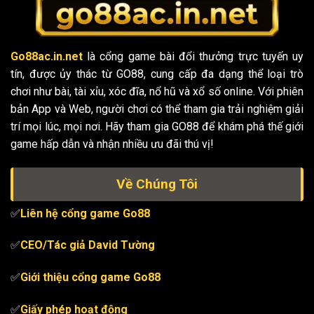
Go88ac.in.net
là cổng game bài đổi thưởng trực tuyến uy
tín, được ủy thác từ GO88, cung cấp đa dạng thể loại trò
chơi như bài, tài xỉu, xóc đĩa, nổ hũ và xổ số online. Với phiên
bản App và Web, người chơi có thể tham gia trải nghiệm giải
trí mọi lúc, mọi nơi. Hãy tham gia GO88 để khám phá thế giới
game hấp dẫn và nhận nhiều ưu đãi thú vị!
Về Chúng Tôi
✅
Liên hệ cổng game
Go88
✅
CEO/
Tác giả David Tường
✅
Giới thiệu cổng game
Go88
✅
Giấy phép hoạt động