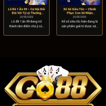
Lô Đề 1 Ăn 99 – Cơ Hội Đổi
Xổ Số Siêu Tốc – Chinh
Đời Với Tỷ Lệ Thưởng
Phục Con Số Nhận
Khủng
Thưởng Tức Thì
25/05/2026
25/05/2026
Lô đề 1 ăn 99 đang trở
Xổ số siêu tốc hiện đang là
thành tâm điểm chú ý của
sản phẩm giải trí được săn
cộng đồng ngư thủ số học
đón nhất tại các cổng
nhờ mức trả thưởng [...]
game trực tuyến nhờ tốc [...]