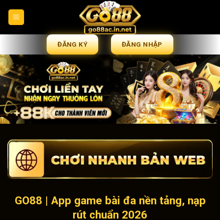
Skip
to
content
ĐĂNG KÝ
ĐĂNG NHẬP
GO88
| App game bài đa nền tảng, nạp
rút chuẩn 2026