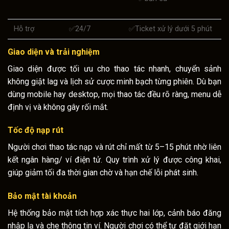
Hỗ trợ
✅
24/7
✅
Ticket xử lý dưới 5 phút
Giao diện và trải nghiệm
Giao diện được tối ưu cho thao tác nhanh, chuyển sảnh
không giật lag và lịch sử cược minh bạch từng phiên. Dù bạn
dùng mobile hay desktop, mọi thao tác đều rõ ràng, menu dễ
định vị và không gây rối mắt.
Tốc độ nạp rút
Người chơi thao tác nạp và rút chỉ mất từ 5–15 phút nhờ liên
kết ngân hàng/ ví điện tử. Quy trình xử lý được công khai,
giúp giảm tối đa thời gian chờ và hạn chế lỗi phát sinh.
Bảo mật tài khoản
Hệ thống bảo mật tích hợp xác thực hai lớp, cảnh báo đăng
nhập lạ và che thông tin ví. Người chơi có thể tự đặt giới hạn