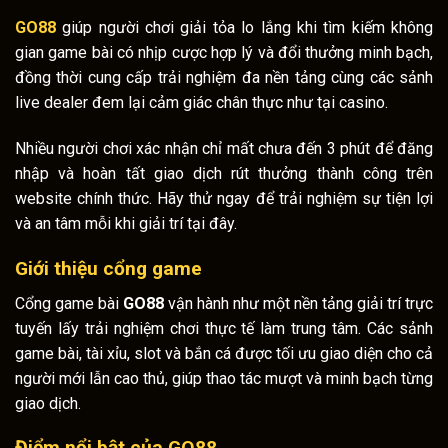
GO88
giúp người chơi giải tỏa lo lắng khi tìm kiếm không
gian game bài có nhịp cược hợp lý và đổi thưởng minh bạch,
đồng thời cung cấp trải nghiệm đa nền tảng cùng các sảnh
live dealer đem lại cảm giác chân thực như tại casino.
Nhiều người chơi xác nhận chỉ mất chưa đến 3 phút để đăng
nhập và hoàn tất giao dịch rút thưởng thành công trên
website chính thức. Hãy thử ngay để trải nghiệm sự tiện lợi
và an tâm mỗi khi giải trí tại đây.
Giới thiệu cổng game
Cổng game bài
GO88
vận hành như một nền tảng giải trí trực
tuyến lấy trải nghiệm chơi thực tế làm trung tâm. Các sảnh
game bài, tài xỉu, slot và bắn cá được tối ưu giao diện cho cả
người mới lẫn cao thủ, giúp thao tác mượt và minh bạch từng
giao dịch.
Điểm nổi bật của
GO88