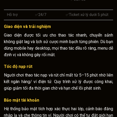
Hỗ trợ
✅
24/7
✅
Ticket xử lý dưới 5 phút
Giao diện và trải nghiệm
Giao diện được tối ưu cho thao tác nhanh, chuyển sảnh
không giật lag và lịch sử cược minh bạch từng phiên. Dù bạn
dùng mobile hay desktop, mọi thao tác đều rõ ràng, menu dễ
định vị và không gây rối mắt.
Tốc độ nạp rút
Người chơi thao tác nạp và rút chỉ mất từ 5–15 phút nhờ liên
kết ngân hàng/ ví điện tử. Quy trình xử lý được công khai,
giúp giảm tối đa thời gian chờ và hạn chế lỗi phát sinh.
Bảo mật tài khoản
Hệ thống bảo mật tích hợp xác thực hai lớp, cảnh báo đăng
nhập lạ và che thông tin ví. Người chơi có thể tự đặt giới hạn