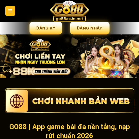
Skip
to
content
ĐĂNG KÝ
ĐĂNG NHẬP
GO88
| App game bài đa nền tảng, nạp
rút chuẩn 2026