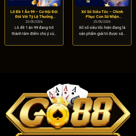
Lô Đề 1 Ăn 99 – Cơ Hội Đổi
Xổ Số Siêu Tốc – Chinh
Đời Với Tỷ Lệ Thưởng
Phục Con Số Nhận
Khủng
Thưởng Tức Thì
25/05/2026
25/05/2026
Lô đề 1 ăn 99 đang trở
Xổ số siêu tốc hiện đang là
thành tâm điểm chú ý của
sản phẩm giải trí được săn
cộng đồng ngư thủ số học
đón nhất tại các cổng
nhờ mức trả thưởng [...]
game trực tuyến nhờ tốc [...]