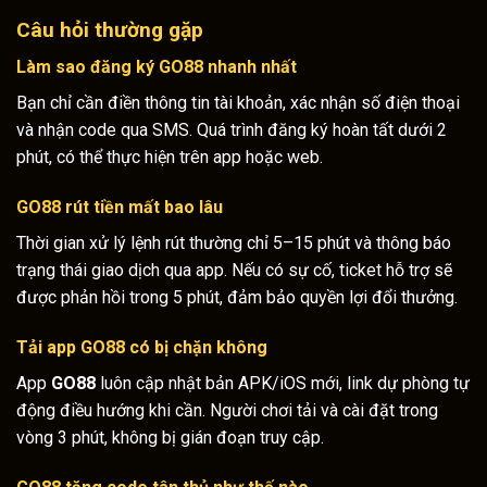
Câu hỏi thường gặp
Làm sao đăng ký
GO88
nhanh nhất
Bạn chỉ cần điền thông tin tài khoản, xác nhận số điện thoại
và nhận code qua SMS. Quá trình đăng ký hoàn tất dưới 2
phút, có thể thực hiện trên app hoặc web.
GO88
rút tiền mất bao lâu
Thời gian xử lý lệnh rút thường chỉ 5–15 phút và thông báo
trạng thái giao dịch qua app. Nếu có sự cố, ticket hỗ trợ sẽ
được phản hồi trong 5 phút, đảm bảo quyền lợi đổi thưởng.
Tải app
GO88
có bị chặn không
App
GO88
luôn cập nhật bản APK/iOS mới, link dự phòng tự
động điều hướng khi cần. Người chơi tải và cài đặt trong
vòng 3 phút, không bị gián đoạn truy cập.