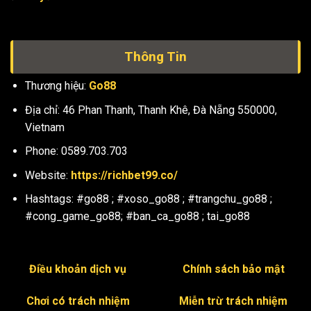
Thông Tin
Thương hiệu:
Go88
Địa chỉ: 46 Phan Thanh, Thanh Khê, Đà Nẵng 550000,
Vietnam
Phone: 0589.703.703
Website:
https://richbet99.co/
Hashtags: #go88 ; #xoso_go88 ; #trangchu_go88 ;
#cong_game_go88; #ban_ca_go88 ; tai_go88
Điều khoản dịch vụ
Chính sách bảo mật
Chơi có trách nhiệm
Miễn trừ trách nhiệm