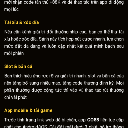
mới nhận code tân thủ +88K và dễ thao tác trên app di động
mọi lúc.
Tài xỉu & xóc đĩa
Nếu cần kênh giải trí đổi thưởng nhịp cao, bạn có thể thử tài
xỉu hoặc xóc đĩa. Sảnh này tích hợp nút cược nhanh, lựa chọn
mức đặt đa dạng và luôn cập nhật kết quả minh bạch sau
mỗi phiên.
Slot & bắn cá
Bạn thích hiệu ứng rực rỡ và giải trí nhanh, slot và bắn cá của
nền tảng bổ sung nhiều map, tặng code thưởng định kỳ. Mọi
phần thưởng được cộng tức thì vào ví, thao tác rút thưởng
chỉ vài phút.
App mobile & tải game
Trước tình trạng link web dễ bị chặn, app
GO88
liên tục cập
nhật cho Android/iOS. Cài đặt mất dưới 3 phút, hỗ trợ thông