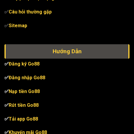
✅
Câu hỏi thường gặp
✅
Sitemap
Hướng Dẫn
✅
Đăng ký Go88
✅
Đăng nhập Go88
✅
Nạp tiền Go88
✅
Rút tiền Go88
✅
Tải app Go88
✅
Khuyến mãi Go88