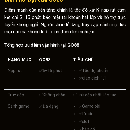
Điểm mạnh của nền tảng chính là tốc độ xử lý nạp rút cam
kết chỉ 5–15 phút, bảo mật tài khoản hai lớp và hỗ trợ trực
tuyến không nghỉ. Người chơi dễ dàng truy cập sảnh mọi lúc
mọi nơi mà không lo bị gián đoạn trải nghiệm.
Tổng hợp ưu điểm vận hành tại
GO88
HẠNG MỤC
GO88
TIÊU CHÍ
Nạp rút
✅
5–15 phút
✅
Tốc độ chuẩn
✅
giao dịch 1:1
Truy cập
✅
Không chặn
✅
Link cập nhật liên tục
Sảnh game
✅
Đa dạng
✅
Game bài
✅
tài xỉu
✅
slot
✅
bắn cá