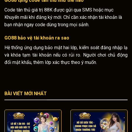
GO88
tặng code tân thủ như thế nào
Code tân thủ giá trị 88K được gửi qua SMS hoặc mục
Khuyến mãi khi đăng ký mới. Chỉ cần xác nhận tài khoản là
bạn nhận ngay code dùng trong mọi sảnh.
GO88
bảo vệ tài khoản ra sao
Hệ thống ứng dụng bảo mật hai lớp, kiểm soát đăng nhập lạ
và khóa tạm tài khoản nếu có rủi ro. Người chơi chủ động
đổi mật khẩu, thêm lớp xác thực theo ý muốn.
BÀI VIẾT MỚI NHẤT