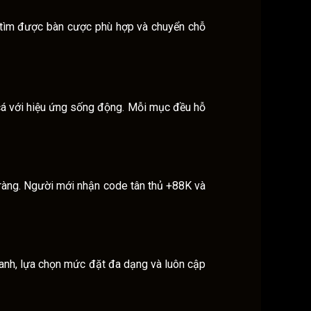
ẫn tìm được bàn cược phù hợp và chuyển chỗ
n cá với hiệu ứng sống động. Mỗi mục đều hỗ
õ ràng. Người mới nhận code tân thủ +88K và
nhanh, lựa chọn mức đặt đa dạng và luôn cập