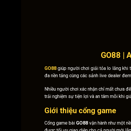
GO88
| 
GO88
giúp người chơi giải tỏa lo lắng kh
đa nền tảng cùng các sảnh live dealer đem 
Nhiều người chơi xác nhận chỉ mất chưa đế
trải nghiệm sự tiện lợi và an tâm mỗi khi giải
Giới thiệu cổng game
Cổng game bài
GO88
vận hành như một nền 
được tối ưu giao diện cho cả người mới lẫn