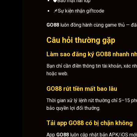
🛡️
Bảo mật hai lớp
📌
Sự kiện nhận giftcode
GO88
luôn đồng hành cùng game thủ — đăng
Câu hỏi thường gặp
Làm sao đăng ký
GO88
nhanh nh
Bạn chỉ cần điền thông tin tài khoản, xác 
hoặc web.
GO88
rút tiền mất bao lâu
Thời gian xử lý lệnh rút thường chỉ 5–15 ph
bảo quyền lợi đổi thưởng.
Tải app
GO88
có bị chặn không
App
GO88
luôn cập nhật bản APK/iOS mới, 