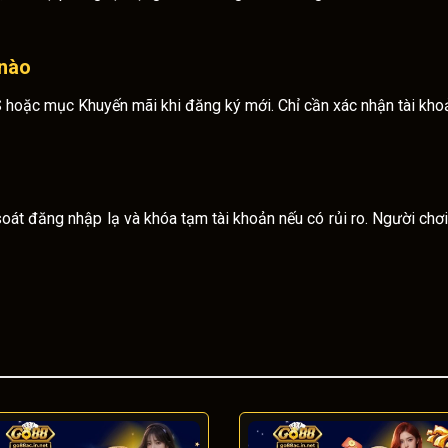
 nào
 hoặc mục Khuyến mãi khi đăng ký mới. Chỉ cần xác nhận tài kho
oát đăng nhập lạ và khóa tạm tài khoản nếu có rủi ro. Người chơ