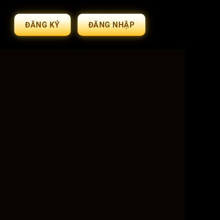
ĐĂNG KÝ
ĐĂNG NHẬP