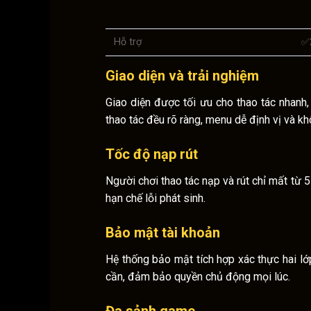
Hỗ trợ
✅
Giao diện và trải nghiệm
Giao diện được tối ưu cho thao tác nhanh
thao tác đều rõ ràng, menu dễ định vị và kh
Tốc độ nạp rút
Người chơi thao tác nạp và rút chỉ mất từ 5
hạn chế lỗi phát sinh.
Bảo mật tài khoản
Hệ thống bảo mật tích hợp xác thực hai lớ
cần, đảm bảo quyền chủ động mọi lúc.
Đa sảnh game