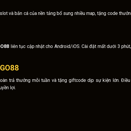
nh, slot và bắn cá của nền tảng bổ sung nhiều map, tặng code thư
GO88
liên tục cập nhật cho Android/iOS. Cài đặt mất dưới 3 phút,
GO88
oàn trả thưởng mỗi tuần và tặng giftcode dịp sự kiện lớn. Điều 
yền lợi.