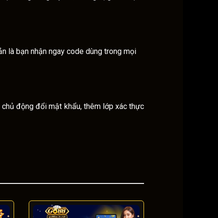
ản là bạn nhận ngay code dùng trong mọi
i chủ động đổi mật khẩu, thêm lớp xác thực