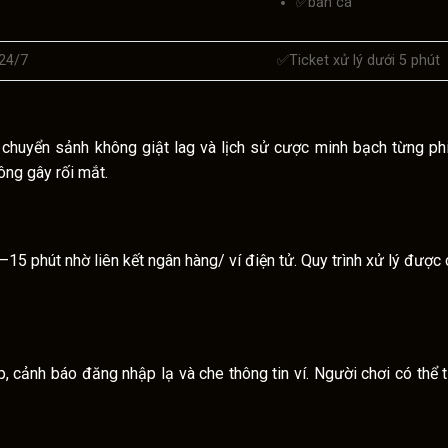
✅
bắn cá
24/7
✅
Ticket xử lý dưới 5 phút
, chuyển sảnh không giật lag và lịch sử cược minh bạch từng p
ông gây rối mắt.
–15 phút nhờ liên kết ngân hàng/ ví điện tử. Quy trình xử lý được 
p, cảnh báo đăng nhập lạ và che thông tin ví. Người chơi có thể 