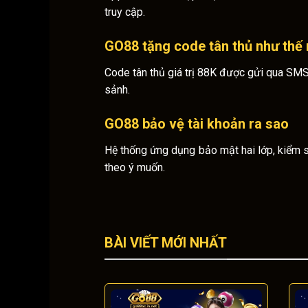
truy cập.
GO88
tặng code tân thủ như thế
Code tân thủ giá trị 88K được gửi qua SMS
sảnh.
GO88
bảo vệ tài khoản ra sao
Hệ thống ứng dụng bảo mật hai lớp, kiểm s
theo ý muốn.
BÀI VIẾT MỚI NHẤT