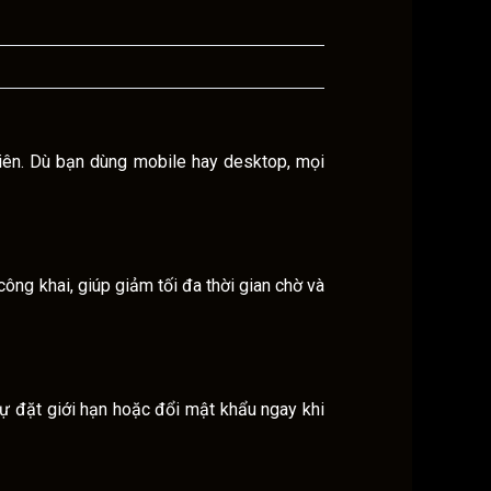
hiên. Dù bạn dùng mobile hay desktop, mọi
công khai, giúp giảm tối đa thời gian chờ và
tự đặt giới hạn hoặc đổi mật khẩu ngay khi