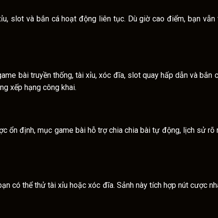
 xỉu, slot và bắn cá hoạt động liên tục. Dù giờ cao điểm, bạn v
game bài truyền thống, tài xỉu, xóc đĩa, slot quay hấp dẫn và bắ
bảng xếp hạng công khai.
c ổn định, mục game bài hỗ trợ chia chia bài tự động, lịch sử r
 bạn có thể thử tài xỉu hoặc xóc đĩa. Sảnh này tích hợp nút cược 