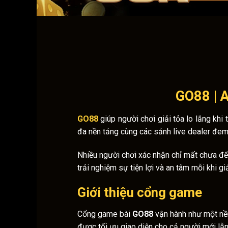
GO88
| 
GO88
giúp người chơi giải tỏa lo lắng kh
đa nền tảng cùng các sảnh live dealer đem 
Nhiều người chơi xác nhận chỉ mất chưa đế
trải nghiệm sự tiện lợi và an tâm mỗi khi giải
Giới thiệu cổng game
Cổng game bài
GO88
vận hành như một nền 
được tối ưu giao diện cho cả người mới lẫn