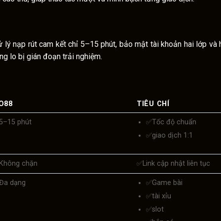
lý nạp rút cam kết chỉ 5–15 phút, bảo mật tài khoản hai lớp và 
g lo bị gián đoạn trải nghiệm.
O88
TIÊU CHÍ
5–15 phút
✅
Tốc độ chuẩn
✅
giao dịch 1:1
Không chặn
✅
Link cập nhật liên tục
Đa dạng
✅
Game bài
✅
tài xỉu
✅
slot