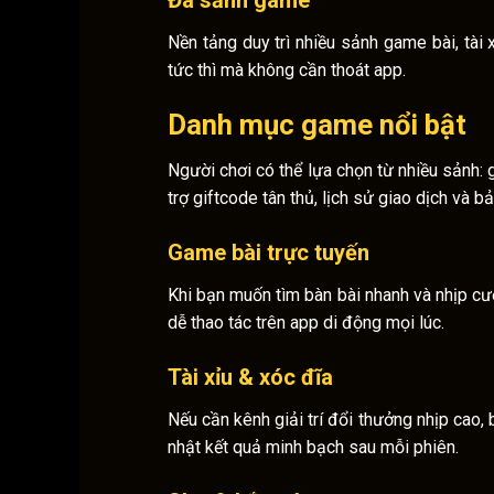
Nền tảng duy trì nhiều sảnh game bài, tài
tức thì mà không cần thoát app.
Danh mục game nổi bật
Người chơi có thể lựa chọn từ nhiều sảnh: 
trợ giftcode tân thủ, lịch sử giao dịch và 
Game bài trực tuyến
Khi bạn muốn tìm bàn bài nhanh và nhịp cượ
dễ thao tác trên app di động mọi lúc.
Tài xỉu & xóc đĩa
Nếu cần kênh giải trí đổi thưởng nhịp cao,
nhật kết quả minh bạch sau mỗi phiên.