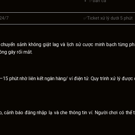
✅
bắn cá
24/7
✅
Ticket xử lý dưới 5 phút
, chuyển sảnh không giật lag và lịch sử cược minh bạch từng p
ông gây rối mắt.
–15 phút nhờ liên kết ngân hàng/ ví điện tử. Quy trình xử lý được 
p, cảnh báo đăng nhập lạ và che thông tin ví. Người chơi có thể 