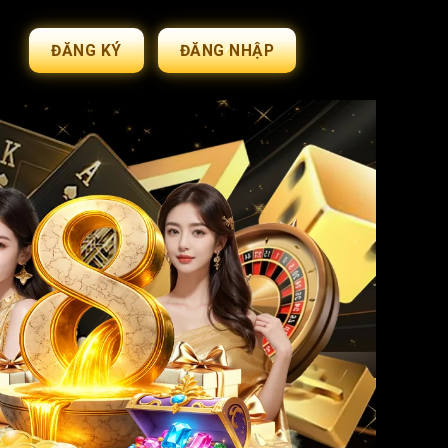
ĐĂNG KÝ
ĐĂNG NHẬP