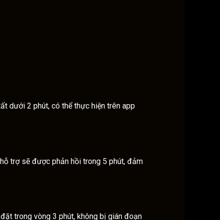
t dưới 2 phút, có thể thực hiện trên app
t hỗ trợ sẽ được phản hồi trong 5 phút, đảm
đặt trong vòng 3 phút, không bị gián đoạn