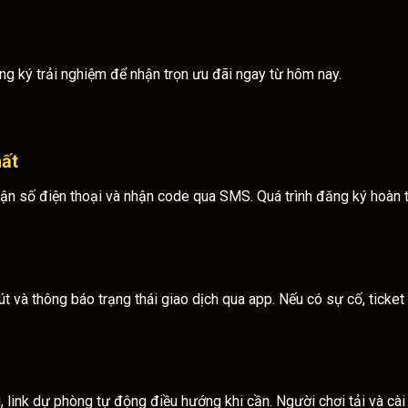
 ký trải nghiệm để nhận trọn ưu đãi ngay từ hôm nay.
ất
nhận số điện thoại và nhận code qua SMS. Quá trình đăng ký hoàn tấ
út và thông báo trạng thái giao dịch qua app. Nếu có sự cố, ticke
link dự phòng tự động điều hướng khi cần. Người chơi tải và cài 