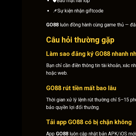
🛡️
Bảo mật hai lớp
📌
Sự kiện nhận giftcode
GO88
luôn đồng hành cùng game thủ — đăng
Câu hỏi thường gặp
Làm sao đăng ký
GO88
nhanh nh
Bạn chỉ cần điền thông tin tài khoản, xác 
hoặc web.
GO88
rút tiền mất bao lâu
Thời gian xử lý lệnh rút thường chỉ 5–15 ph
bảo quyền lợi đổi thưởng.
Tải app
GO88
có bị chặn không
App
GO88
luôn cập nhật bản APK/iOS mới, 