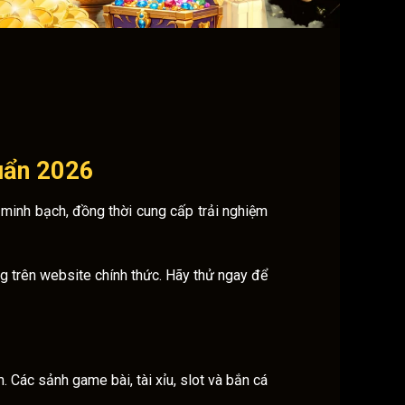
huẩn 2026
 minh bạch, đồng thời cung cấp trải nghiệm
g trên website chính thức. Hãy thử ngay để
. Các sảnh game bài, tài xỉu, slot và bắn cá