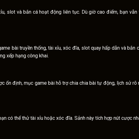
 xỉu, slot và bắn cá hoạt động liên tục. Dù giờ cao điểm, bạn v
game bài truyền thống, tài xỉu, xóc đĩa, slot quay hấp dẫn và bắ
bảng xếp hạng công khai.
c ổn định, mục game bài hỗ trợ chia chia bài tự động, lịch sử r
 bạn có thể thử tài xỉu hoặc xóc đĩa. Sảnh này tích hợp nút cược 