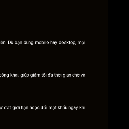
hiên. Dù bạn dùng mobile hay desktop, mọi
công khai, giúp giảm tối đa thời gian chờ và
tự đặt giới hạn hoặc đổi mật khẩu ngay khi