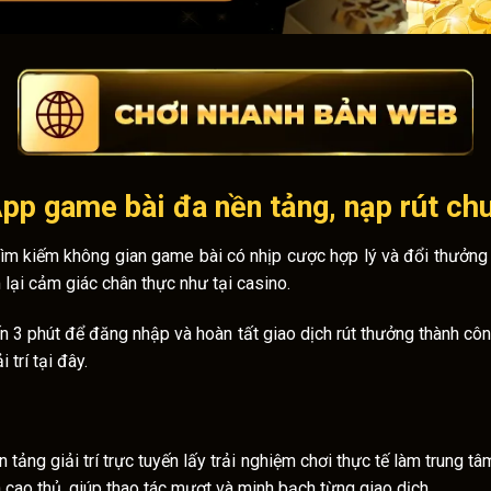
App game bài đa nền tảng, nạp rút c
i tìm kiếm không gian game bài có nhịp cược hợp lý và đổi thưởng
lại cảm giác chân thực như tại casino.
n 3 phút để đăng nhập và hoàn tất giao dịch rút thưởng thành côn
 trí tại đây.
tảng giải trí trực tuyến lấy trải nghiệm chơi thực tế làm trung tâm
 cao thủ, giúp thao tác mượt và minh bạch từng giao dịch.