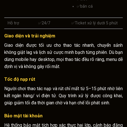
✅
bắn cá
Hỗ trợ
✅
24/7
✅
Ticket xử lý dưới 5 phút
Giao diện và trải nghiệm
Giao diện được tối ưu cho thao tác nhanh, chuyển sảnh
không giật lag và lịch sử cược minh bạch từng phiên. Dù bạn
dùng mobile hay desktop, mọi thao tác đều rõ ràng, menu dễ
định vị và không gây rối mắt.
Tốc độ nạp rút
Người chơi thao tác nạp và rút chỉ mất từ 5–15 phút nhờ liên
kết ngân hàng/ ví điện tử. Quy trình xử lý được công khai,
giúp giảm tối đa thời gian chờ và hạn chế lỗi phát sinh.
Bảo mật tài khoản
Hệ thống bảo mật tích hợp xác thực hai lớp, cảnh báo đăng