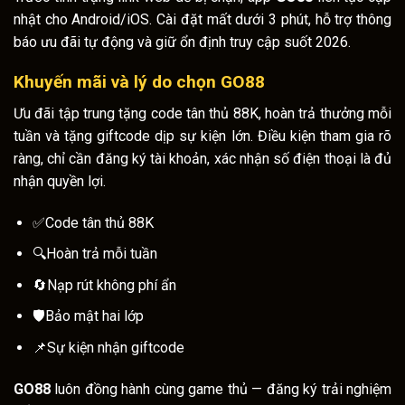
nhật cho Android/iOS. Cài đặt mất dưới 3 phút, hỗ trợ thông
báo ưu đãi tự động và giữ ổn định truy cập suốt 2026.
Khuyến mãi và lý do chọn
GO88
Ưu đãi tập trung tặng code tân thủ 88K, hoàn trả thưởng mỗi
tuần và tặng giftcode dịp sự kiện lớn. Điều kiện tham gia rõ
ràng, chỉ cần đăng ký tài khoản, xác nhận số điện thoại là đủ
nhận quyền lợi.
✅
Code tân thủ 88K
🔍
Hoàn trả mỗi tuần
🔄
Nạp rút không phí ẩn
🛡️
Bảo mật hai lớp
📌
Sự kiện nhận giftcode
GO88
luôn đồng hành cùng game thủ — đăng ký trải nghiệm