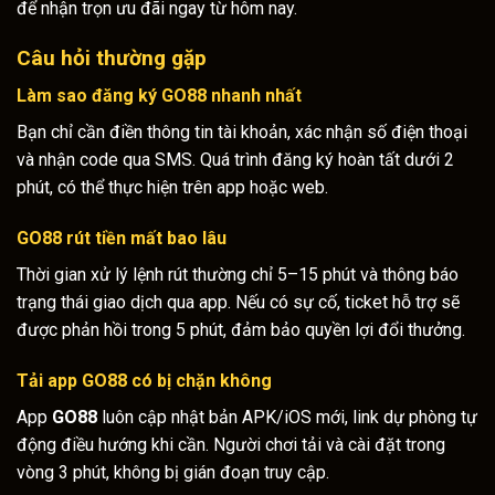
để nhận trọn ưu đãi ngay từ hôm nay.
Câu hỏi thường gặp
Làm sao đăng ký
GO88
nhanh nhất
Bạn chỉ cần điền thông tin tài khoản, xác nhận số điện thoại
và nhận code qua SMS. Quá trình đăng ký hoàn tất dưới 2
phút, có thể thực hiện trên app hoặc web.
GO88
rút tiền mất bao lâu
Thời gian xử lý lệnh rút thường chỉ 5–15 phút và thông báo
trạng thái giao dịch qua app. Nếu có sự cố, ticket hỗ trợ sẽ
được phản hồi trong 5 phút, đảm bảo quyền lợi đổi thưởng.
Tải app
GO88
có bị chặn không
App
GO88
luôn cập nhật bản APK/iOS mới, link dự phòng tự
động điều hướng khi cần. Người chơi tải và cài đặt trong
vòng 3 phút, không bị gián đoạn truy cập.