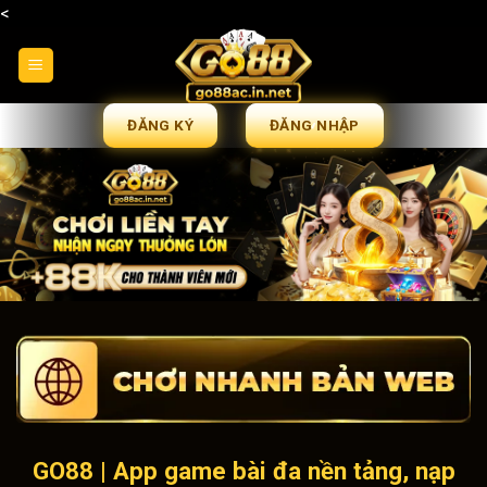
<
Skip
to
content
ĐĂNG KÝ
ĐĂNG NHẬP
GO88
| App game bài đa nền tảng, nạp