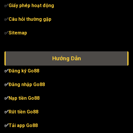
✅
Giấy phép hoạt động
✅
Câu hỏi thường gặp
✅
Sitemap
Hướng Dẫn
✅
Đăng ký Go88
✅
Đăng nhập Go88
✅
Nạp tiền Go88
✅
Rút tiền Go88
✅
Tải app Go88