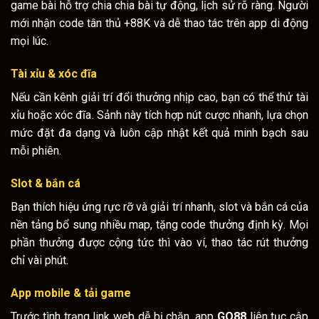
game bài hỗ trợ chia chia bài tự động, lịch sử rõ ràng. Người
mới nhận code tân thủ +88K và dễ thao tác trên app di động
mọi lúc.
Tài xỉu & xóc đĩa
Nếu cần kênh giải trí đổi thưởng nhịp cao, bạn có thể thử tài
xỉu hoặc xóc đĩa. Sảnh này tích hợp nút cược nhanh, lựa chọn
mức đặt đa dạng và luôn cập nhật kết quả minh bạch sau
mỗi phiên.
Slot & bắn cá
Bạn thích hiệu ứng rực rỡ và giải trí nhanh, slot và bắn cá của
nền tảng bổ sung nhiều map, tặng code thưởng định kỳ. Mọi
phần thưởng được cộng tức thì vào ví, thao tác rút thưởng
chỉ vài phút.
App mobile & tải game
Trước tình trạng link web dễ bị chặn, app
GO88
liên tục cập