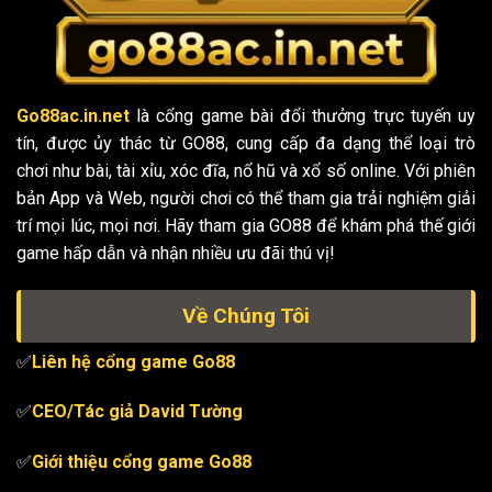
Go88ac.in.net
là cổng game bài đổi thưởng trực tuyến uy
tín, được ủy thác từ GO88, cung cấp đa dạng thể loại trò
chơi như bài, tài xỉu, xóc đĩa, nổ hũ và xổ số online. Với phiên
bản App và Web, người chơi có thể tham gia trải nghiệm giải
trí mọi lúc, mọi nơi. Hãy tham gia GO88 để khám phá thế giới
game hấp dẫn và nhận nhiều ưu đãi thú vị!
Về Chúng Tôi
✅
Liên hệ cổng game
Go88
✅
CEO/
Tác giả David Tường
✅
Giới thiệu cổng game
Go88