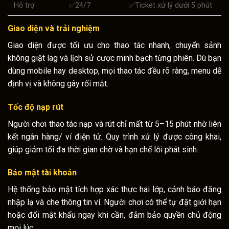
Hỗ trợ
✅
24/7
✅
Ticket xử lý dưới 5 phút
Giao diện và trải nghiệm
Giao diện được tối ưu cho thao tác nhanh, chuyển sảnh
không giật lag và lịch sử cược minh bạch từng phiên. Dù bạn
dùng mobile hay desktop, mọi thao tác đều rõ ràng, menu dễ
định vị và không gây rối mắt.
Tốc độ nạp rút
Người chơi thao tác nạp và rút chỉ mất từ 5–15 phút nhờ liên
kết ngân hàng/ ví điện tử. Quy trình xử lý được công khai,
giúp giảm tối đa thời gian chờ và hạn chế lỗi phát sinh.
Bảo mật tài khoản
Hệ thống bảo mật tích hợp xác thực hai lớp, cảnh báo đăng
nhập lạ và che thông tin ví. Người chơi có thể tự đặt giới hạn
hoặc đổi mật khẩu ngay khi cần, đảm bảo quyền chủ động
mọi lúc.