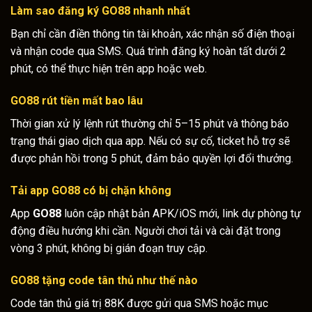
Làm sao đăng ký
GO88
nhanh nhất
Bạn chỉ cần điền thông tin tài khoản, xác nhận số điện thoại
và nhận code qua SMS. Quá trình đăng ký hoàn tất dưới 2
phút, có thể thực hiện trên app hoặc web.
GO88
rút tiền mất bao lâu
Thời gian xử lý lệnh rút thường chỉ 5–15 phút và thông báo
trạng thái giao dịch qua app. Nếu có sự cố, ticket hỗ trợ sẽ
được phản hồi trong 5 phút, đảm bảo quyền lợi đổi thưởng.
Tải app
GO88
có bị chặn không
App
GO88
luôn cập nhật bản APK/iOS mới, link dự phòng tự
động điều hướng khi cần. Người chơi tải và cài đặt trong
vòng 3 phút, không bị gián đoạn truy cập.
GO88
tặng code tân thủ như thế nào
Code tân thủ giá trị 88K được gửi qua SMS hoặc mục