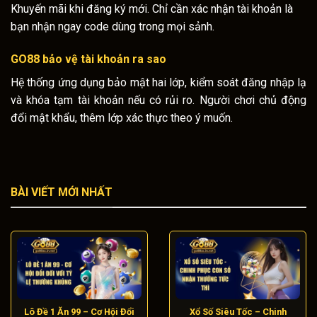
Khuyến mãi khi đăng ký mới. Chỉ cần xác nhận tài khoản là
bạn nhận ngay code dùng trong mọi sảnh.
GO88
bảo vệ tài khoản ra sao
Hệ thống ứng dụng bảo mật hai lớp, kiểm soát đăng nhập lạ
và khóa tạm tài khoản nếu có rủi ro. Người chơi chủ động
đổi mật khẩu, thêm lớp xác thực theo ý muốn.
BÀI VIẾT MỚI NHẤT
Lô Đề 1 Ăn 99 – Cơ Hội Đổi
Xổ Số Siêu Tốc – Chinh