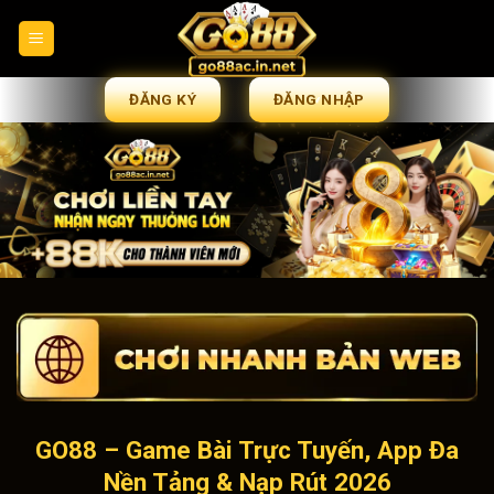
Skip
to
content
ĐĂNG KÝ
ĐĂNG NHẬP
GO88
– Game Bài Trực Tuyến, App Đa
Nền Tảng & Nạp Rút 2026