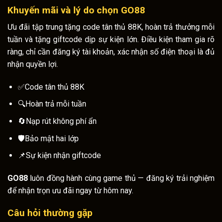
Khuyến mãi và lý do chọn
GO88
Ưu đãi tập trung tặng code tân thủ 88K, hoàn trả thưởng mỗi
tuần và tặng giftcode dịp sự kiện lớn. Điều kiện tham gia rõ
ràng, chỉ cần đăng ký tài khoản, xác nhận số điện thoại là đủ
nhận quyền lợi.
✅
Code tân thủ 88K
🔍
Hoàn trả mỗi tuần
🔄
Nạp rút không phí ẩn
🛡️
Bảo mật hai lớp
📌
Sự kiện nhận giftcode
GO88
luôn đồng hành cùng game thủ — đăng ký trải nghiệm
để nhận trọn ưu đãi ngay từ hôm nay.
Câu hỏi thường gặp